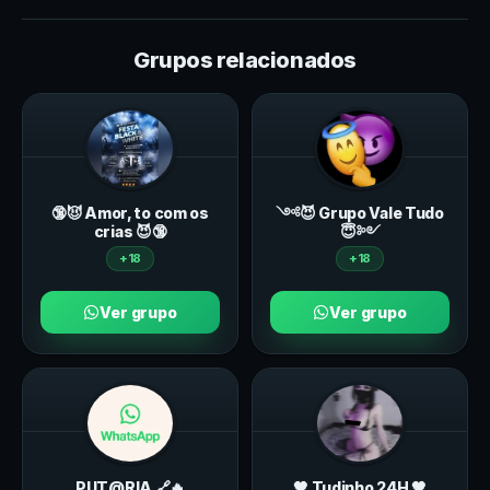
Grupos relacionados
🔞😈 Amor, to com os
༺😈 Grupo Vale Tudo
crias 😈🔞
😇༻
+18
+18
Ver grupo
Ver grupo
PUT@RIA 🔗🔥
🖤 Tudinho 24H 🖤