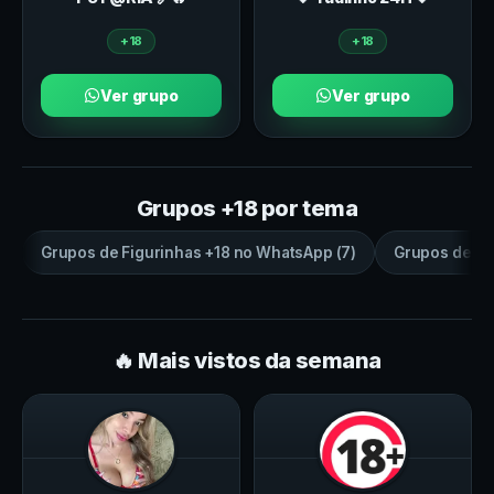
+18
+18
Ver grupo
Ver grupo
Grupos +18 por tema
Grupos de
Figurinhas +18
no
WhatsApp
(
7
)
Grupos de
sa
🔥 Mais vistos da semana