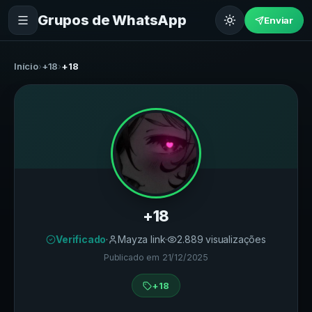
Grupos de WhatsApp
Enviar
Início
›
+18
›
+18
+18
Verificado
·
Mayza link
·
2.889
visualizações
Publicado em
21/12/2025
+18