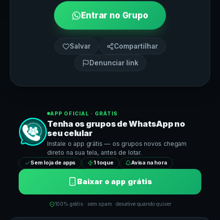
Entrar no Grupo
Salvar
Compartilhar
Denunciar link
APP OFICIAL · GRÁTIS
Tenha os grupos de
WhatsApp
no
seu celular
Instale o app grátis — os grupos novos chegam
direto na sua tela, antes de lotar.
Sem loja de apps
1 toque
Avisa na hora
Baixar o app grátis
100% grátis · sem spam · desative quando quiser