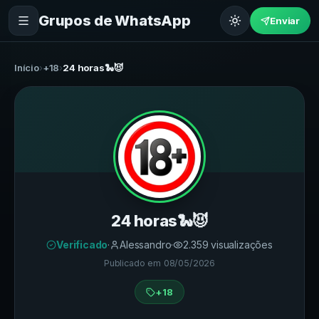
Grupos de WhatsApp
Enviar
Início
›
+18
›
24 horas🐍😈
24 horas🐍😈
Verificado
·
Alessandro
·
2.359
visualizações
Publicado em
08/05/2026
+18