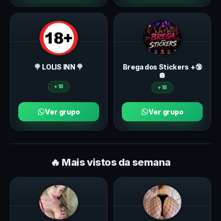
🍭 LOLIS INN 🍭
Brega dos Stickers +🔞
🪩
+18
+18
Ver grupo
Ver grupo
🔥 Mais vistos da semana