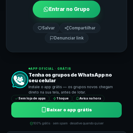
Entrar no Grupo
Salvar
Compartilhar
Denunciar link
APP OFICIAL · GRÁTIS
Tenha os grupos de
WhatsApp
no
seu celular
Instale o app grátis — os grupos novos chegam
direto na sua tela, antes de lotar.
Sem loja de apps
1 toque
Avisa na hora
Baixar o app grátis
100% grátis · sem spam · desative quando quiser