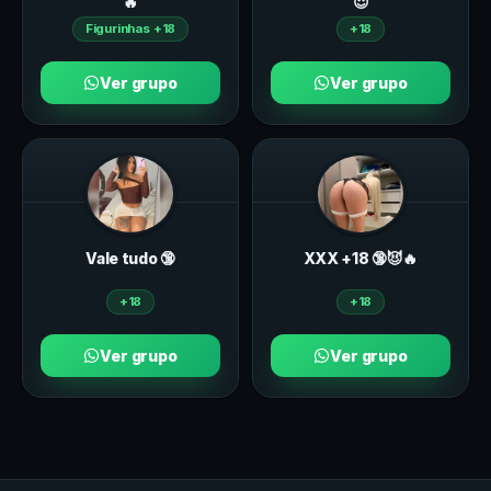
🔥
😈
Figurinhas +18
+18
Ver grupo
Ver grupo
Vale tudo 🔞
ХXХ +18 🔞😈🔥
+18
+18
Ver grupo
Ver grupo