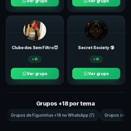
Ver grupo
Ver grupo
Clube dos Sem Filtro😈
Secret Society 🔞
+18
+18
Ver grupo
Ver grupo
Grupos +18 por tema
Grupos de
Figurinhas +18
no
WhatsApp
(
7
)
Grupos de
sa