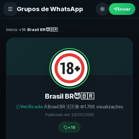
Grupos de WhatsApp
Enviar
Início
›
+18
›
Brasil BR😈🇧🇷
Brasil BR😈🇧🇷
Verificado
·
Brasil BR 🇧🇷🔞
·
1.766
visualizações
Publicado em
22/05/2026
+18