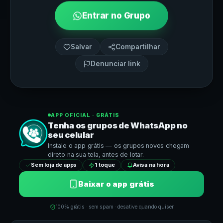
Entrar no Grupo
Salvar
Compartilhar
Denunciar link
APP OFICIAL · GRÁTIS
Tenha os grupos de
WhatsApp
no
seu celular
Instale o app grátis — os grupos novos chegam
direto na sua tela, antes de lotar.
Sem loja de apps
1 toque
Avisa na hora
Baixar o app grátis
100% grátis · sem spam · desative quando quiser