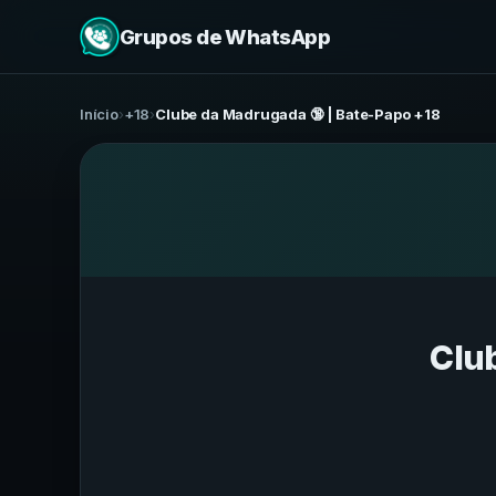
Grupos de WhatsApp
Início
›
+18
›
Clube da Madrugada 🔞 | Bate-Papo +18
Clu