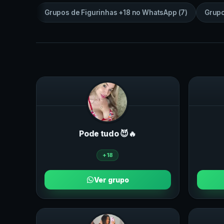
Grupos de
Figurinhas +18
no
WhatsApp
(
7
)
Grup
Pode tudo 😈🔥
+18
Ver grupo