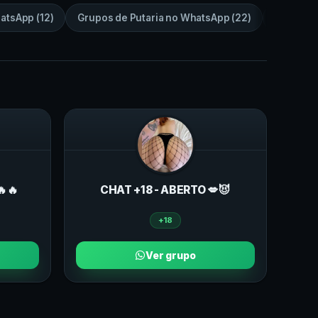
atsApp
(
12
)
Grupos de
Putaria
no
WhatsApp
(
22
)
Grupos 
🔥🔥
CHAT +18 - ABERTO 💋😈
+18
Ver grupo