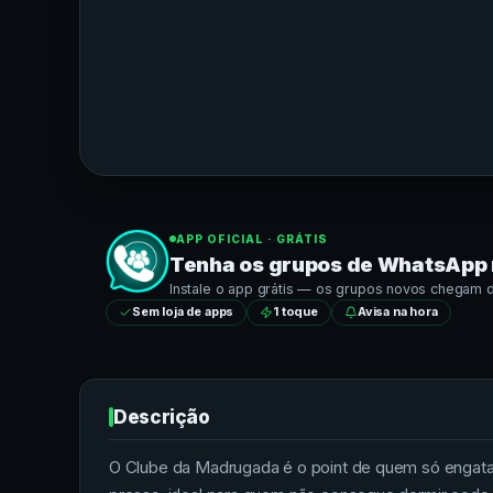
APP OFICIAL · GRÁTIS
Tenha os grupos de
WhatsApp
Instale o app grátis — os grupos novos chegam dir
Sem loja de apps
1 toque
Avisa na hora
Descrição
O Clube da Madrugada é o point de quem só engata