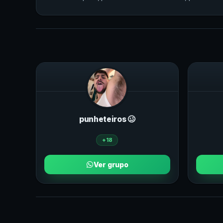
punheteiros 🥴
+18
Ver grupo