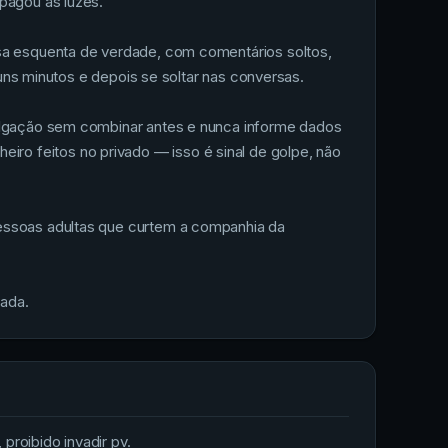
pagou as luzes.
rsa esquenta de verdade, com comentários soltos,
guns minutos e depois se soltar nas conversas.
vulgação sem combinar antes e nunca informe dados
o feitos no privado — isso é sinal de golpe, não
pessoas adultas que curtem a companhia da
gada.
proibido invadir pv.