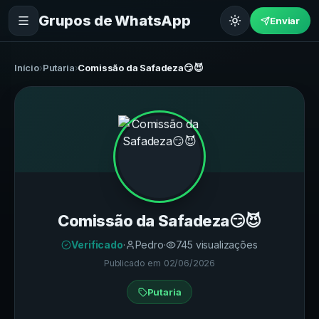
Grupos de WhatsApp
Enviar
Início
›
Putaria
›
Comissão da Safadeza😏😈
Comissão da Safadeza😏😈
Verificado
·
Pedro
·
745
visualizações
Publicado em
02/06/2026
Putaria