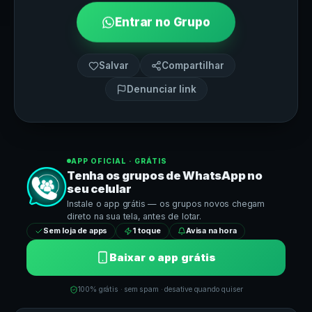
Entrar no Grupo
Salvar
Compartilhar
Denunciar link
APP OFICIAL · GRÁTIS
Tenha os grupos de
WhatsApp
no
seu celular
Instale o app grátis — os grupos novos chegam
direto na sua tela, antes de lotar.
Sem loja de apps
1 toque
Avisa na hora
Baixar o app grátis
100% grátis · sem spam · desative quando quiser