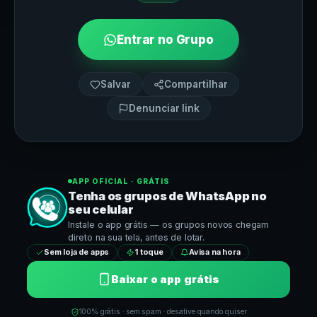
Entrar no Grupo
Salvar
Compartilhar
Denunciar link
APP OFICIAL · GRÁTIS
Tenha os grupos de
WhatsApp
no
seu celular
Instale o app grátis — os grupos novos chegam
direto na sua tela, antes de lotar.
Sem loja de apps
1 toque
Avisa na hora
Baixar o app grátis
100% grátis · sem spam · desative quando quiser