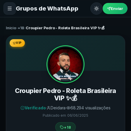
Grupos de WhatsApp
Enviar
Início
›
+18
›
Croupier Pedro - Roleta Brasileira VIP ✨💰
VIP
Croupier Pedro - Roleta Brasileira
VIP ✨💰
Verificado
·
Deidara
·
68.294
visualizações
Publicado em
06/06/2025
+18