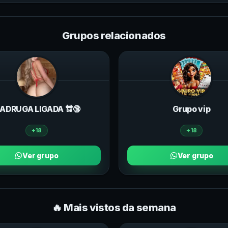
Grupos relacionados
ADRUGA LIGADA 🔛🔞
Grupo vip
+18
+18
Ver grupo
Ver grupo
🔥 Mais vistos da semana