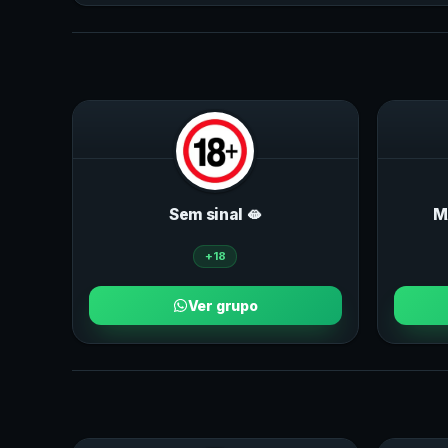
Sem sinal 🫦
M
+18
Ver grupo