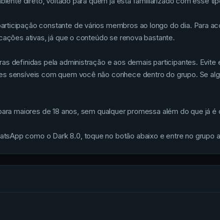
mbiente direto, voltado para quem já está familiarizado com esse t
rticipação constante de vários membros ao longo do dia. Para aco
icações ativas, já que o conteúdo se renova bastante.
as definidas pela administração e aos demais participantes. Evite
es sensíveis com quem você não conhece dentro do grupo. Se algu
 para maiores de 18 anos, sem qualquer promessa além do que já é d
tsApp como o Dark 8.0, toque no botão abaixo e entre no grupo a