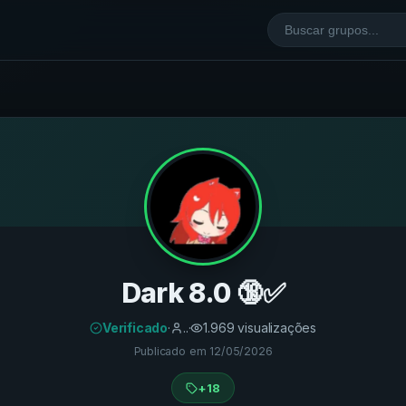
Dark 8.0 🔞✅
Verificado
·
..
·
1.969
visualizações
Publicado em
12/05/2026
+18