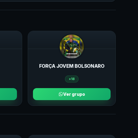
FORÇA JOVEM BOLSONARO
+18
Ver grupo