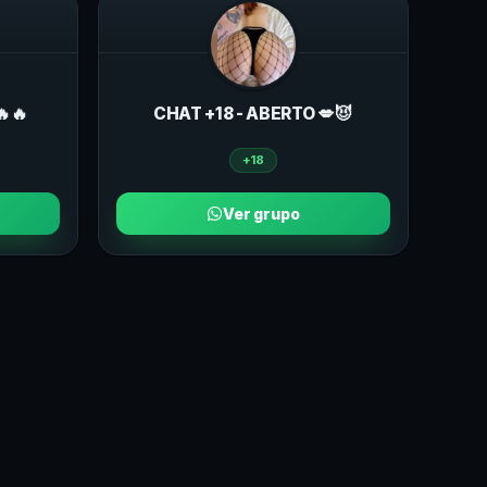
🔥🔥
CHAT +18 - ABERTO 💋😈
+18
Ver grupo