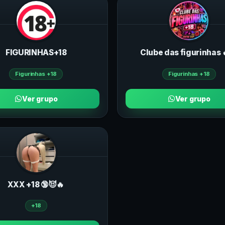
FIGURINHAS+18
Clube das figurinhas 
Figurinhas +18
Figurinhas +18
Ver grupo
Ver grupo
ХXХ +18 🔞😈🔥
+18