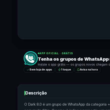
APP OFICIAL · GRÁTIS
Tenha os grupos de
WhatsApp
Instale o app grátis — os grupos novos chegam dir
Sem loja de apps
1 toque
Avisa na hora
Descrição
O Dark 8.0 é um grupo de WhatsApp da categoria +