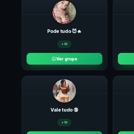
Pode tudo 😈🔥
+18
Ver grupo
Vale tudo 🔞
+18