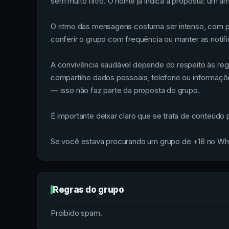
sem muito filtro. O nome já indica a proposta: um a
O ritmo das mensagens costuma ser intenso, com pa
conferir o grupo com frequência ou manter as notif
A convivência saudável depende do respeito às regr
compartilhe dados pessoais, telefone ou informaçõ
— isso não faz parte da proposta do grupo.
É importante deixar claro que se trata de conteúdo
Se você estava procurando um grupo de +18 no Wha
Regras do grupo
Proibido spam.