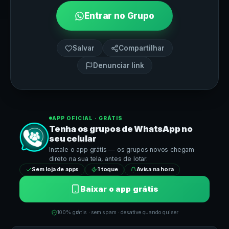
Entrar no Grupo
Salvar
Compartilhar
Denunciar link
APP OFICIAL · GRÁTIS
Tenha os grupos de
WhatsApp
no
seu celular
Instale o app grátis — os grupos novos chegam
direto na sua tela, antes de lotar.
Sem loja de apps
1 toque
Avisa na hora
Baixar o app grátis
100% grátis · sem spam · desative quando quiser