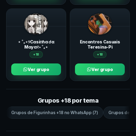
⋆ ˚｡⋆୨Cαsi𐓣ɦα ᑯα
Encontros Casuais
Mαyα୧⋆ ˚｡⋆
Teresina-Pi
+18
+18
Ver grupo
Ver grupo
Grupos +18 por tema
Grupos de
Figurinhas +18
no
WhatsApp
(
7
)
Grupos de
sa