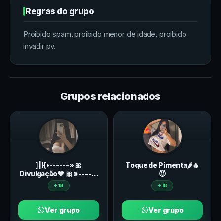
Regras do grupo
Proibido spam, proibido menor de idade, proibido
invadir pv.
Grupos relacionados
]|I{•------» 🎀
Toque de Pimenta🌶️🔥
Divulgação❤ 🎀 »------
😈
•{I|]
+18
+18
Ver grupo
Ver grupo