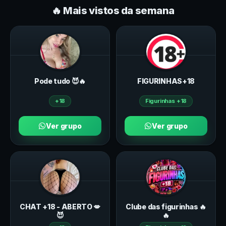
🔥 Mais vistos da semana
Pode tudo 😈🔥
FIGURINHAS+18
+18
Figurinhas +18
Ver grupo
Ver grupo
CHAT +18 - ABERTO 💋
Clube das figurinhas 🔥
😈
🔥