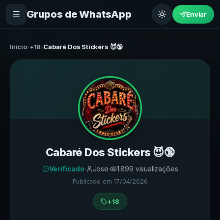
Grupos de WhatsApp
Enviar
Início
›
+18
›
Cabaré Dos Stickers 😈🔞
Cabaré Dos Stickers 😈🔞
Verificado
·
Jose
·
1.899
visualizações
Publicado em
17/04/2026
+18