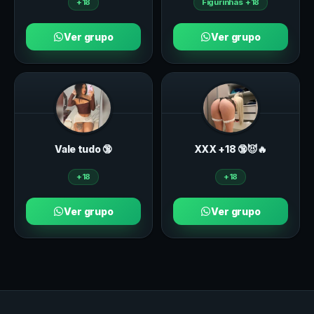
+18
Figurinhas +18
Ver grupo
Ver grupo
Vale tudo 🔞
ХXХ +18 🔞😈🔥
+18
+18
Ver grupo
Ver grupo