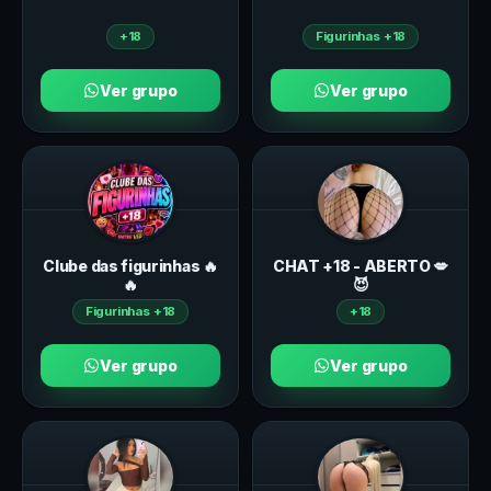
+18
Figurinhas +18
Ver grupo
Ver grupo
Clube das figurinhas 🔥
CHAT +18 - ABERTO 💋
🔥
😈
Figurinhas +18
+18
Ver grupo
Ver grupo