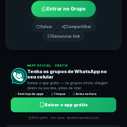
Entrar no Grupo
Salvar
Compartilhar
Denunciar link
APP OFICIAL · GRÁTIS
Tenha os grupos de
WhatsApp
no
seu celular
Instale o app grátis — os grupos novos chegam
direto na sua tela, antes de lotar.
Sem loja de apps
1 toque
Avisa na hora
Baixar o app grátis
100% grátis · sem spam · desative quando quiser