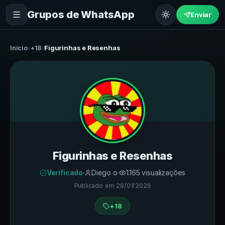
Grupos de WhatsApp
Enviar
Início
›
+18
›
Figurinhas e Resenhas
Figurinhas e Resenhas
Verificado
·
Diego o
·
1.165
visualizações
Publicado em
28/01/2026
+18