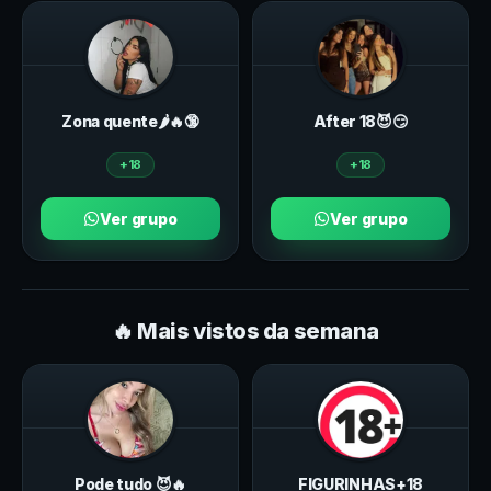
Zona quente🌶️🔥🔞
After 18😈😏
+18
+18
Ver grupo
Ver grupo
🔥 Mais vistos da semana
Pode tudo 😈🔥
FIGURINHAS+18