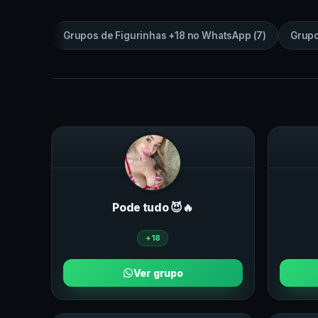
Grupos de
Figurinhas +18
no
WhatsApp
(
7
)
Grup
Pode tudo 😈🔥
+18
Ver grupo