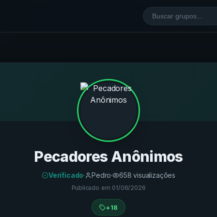
Pecadores Anônimos
Verificado
·
Pedro
·
658
visualizações
Publicado em
01/06/2026
+18