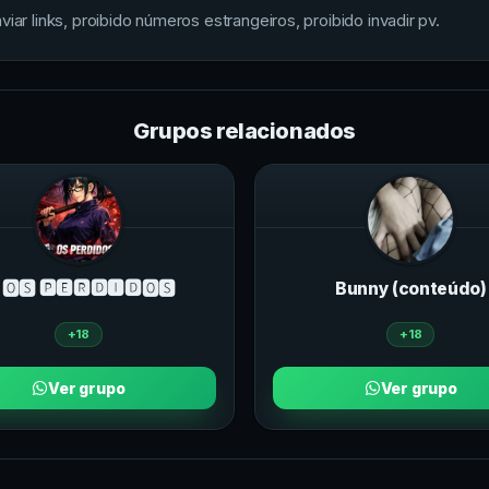
iar links, proibido números estrangeiros, proibido invadir pv.
Grupos relacionados
 🅾🆂 🅿🅴🆁🅳🅸🅳🅾🆂
Bunny (conteúdo)
+18
+18
Ver grupo
Ver grupo