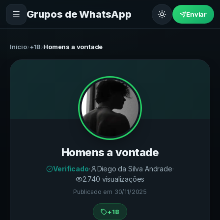
Grupos de WhatsApp
Enviar
Início
›
+18
›
Homens a vontade
Homens a vontade
Verificado
·
Diego da Silva Andrade
·
2.740
visualizações
Publicado em
30/11/2025
+18