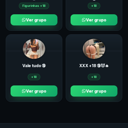
Figurinhas +18
+18
Ver grupo
Ver grupo
Vale tudo 🔞
ХXХ +18 🔞😈🔥
+18
+18
Ver grupo
Ver grupo