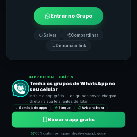
Entrar no Grupo
Salvar
Compartilhar
Denunciar link
APP OFICIAL · GRÁTIS
Tenha os grupos de
WhatsApp
no
seu celular
Instale o app grátis — os grupos novos chegam
direto na sua tela, antes de lotar.
Sem loja de apps
1 toque
Avisa na hora
Baixar o app grátis
100% grátis · sem spam · desative quando quiser