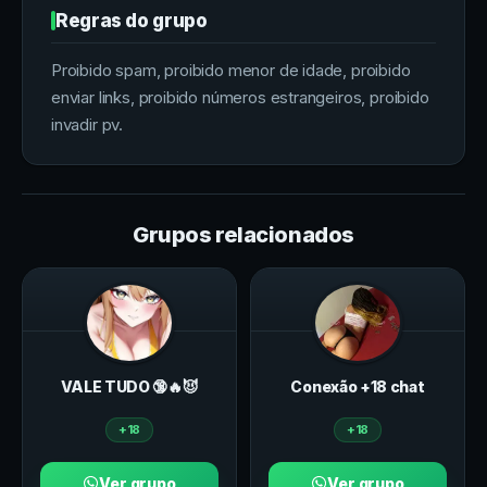
Regras do grupo
Proibido spam, proibido menor de idade, proibido
enviar links, proibido números estrangeiros, proibido
invadir pv.
Grupos relacionados
VALE TUDO 🔞🔥😈
Conexão +18 chat
+18
+18
Ver grupo
Ver grupo