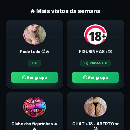
🔥 Mais vistos da semana
Pode tudo 😈🔥
FIGURINHAS+18
+18
Figurinhas +18
Ver grupo
Ver grupo
Clube das figurinhas 🔥
CHAT +18 - ABERTO 💋
🔥
😈