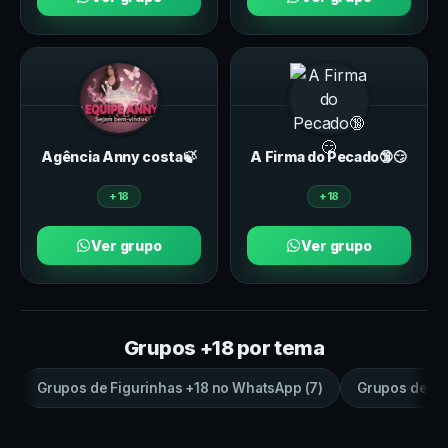
Agência Anny costa🍃
A Firma do Pecado🔞😏
+18
+18
Ver grupo
Ver grupo
Grupos +18 por tema
Grupos de
Figurinhas +18
no
WhatsApp
(
7
)
Grupos de
sa