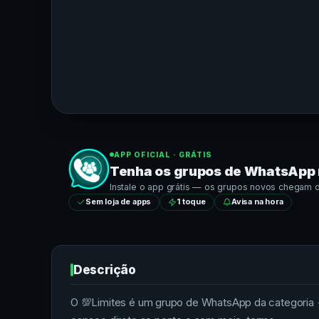
APP OFICIAL · GRÁTIS
Tenha os grupos de
WhatsApp
Instale o app grátis — os grupos novos chegam dir
Sem loja de apps
1 toque
Avisa na hora
Descrição
O 💯Limites é um grupo de WhatsApp da categoria 