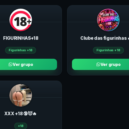
FIGURINHAS+18
Clube das figurinhas 
Figurinhas +18
Figurinhas +18
Ver grupo
Ver grupo
ХXХ +18 🔞😈🔥
+18