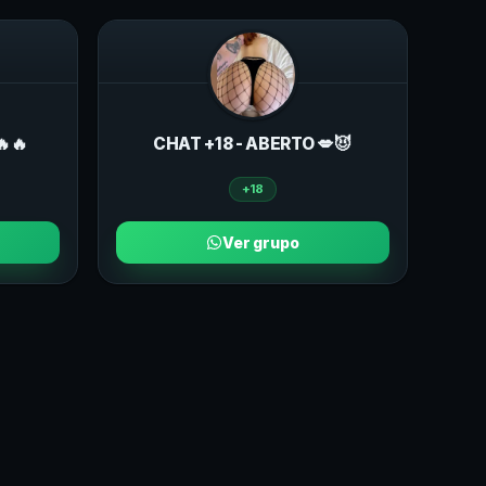
🔥🔥
CHAT +18 - ABERTO 💋😈
+18
Ver grupo