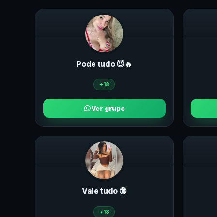
Pode tudo 😈🔥
+18
Ver grupo
Vale tudo 🔞
+18