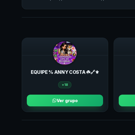
EQUIPE % ANNY COSTA ☘️🔗⚜️
+18
Ver grupo