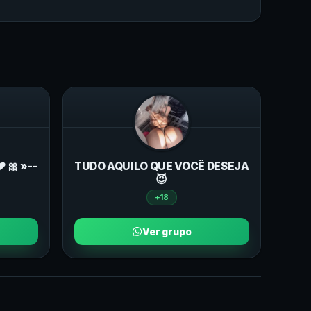
❤ 🎀 »--
TUDO AQUILO QUE VOCÊ DESEJA
😈
+18
Ver grupo