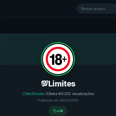
💯Limites
Verificado
·
Beka
·
2.302
visualizações
Publicado em
28/04/2026
+18