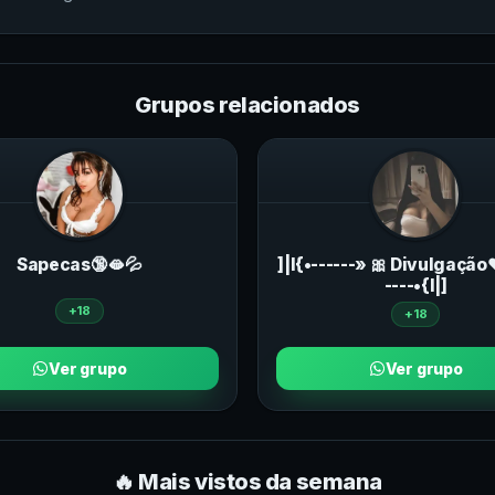
Grupos relacionados
Sapecas🔞🫦💦
]|I{•------» 🎀 Divulgação
----•{I|]
+18
+18
Ver grupo
Ver grupo
🔥 Mais vistos da semana