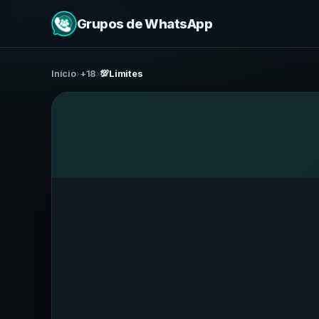
Grupos de WhatsApp
Início
›
+18
›
💯Limites