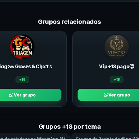
Grupos relacionados
iαg૯ʍ Gαʍ૯ઽ & CђαƬઽ
Vip +18 pago😈
+18
+18
Ver grupo
Ver grupo
Grupos +18 por tema