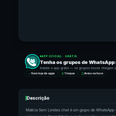
APP OFICIAL · GRÁTIS
Tenha os grupos de
WhatsApp
Instale o app grátis — os grupos novos chegam dir
Sem loja de apps
1 toque
Avisa na hora
Descrição
Malícia Sem Limites chat é um grupo de WhatsApp da