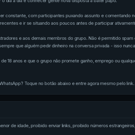
 o dia a dia e conhecer gente nova disposta a bater papo.
r constante, com participantes puxando assunto e comentando no
recentes e ir se situando aos poucos antes de participar ativamen
stradores e aos demais membros do grupo. Não é permitido spam o
empre que alguém pedir dinheiro na conversa privada - isso nunca
s de 18 anos e que o grupo não promete ganho, emprego ou qualqu
 WhatsApp? Toque no botão abaixo e entre agora mesmo pelo link.
nor de idade, proibido enviar links, proibido números estrangeiros, 