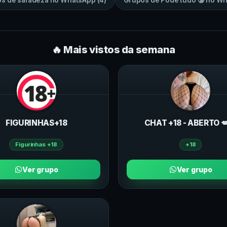
os de
safadeza
no
WhatsApp
(
4
)
Grupos de
Pode tudo 🔞
no
Wh
🔥 Mais vistos da semana
FIGURINHAS+18
CHAT +18 - ABERTO 
Figurinhas +18
+18
Ver grupo
Ver grupo