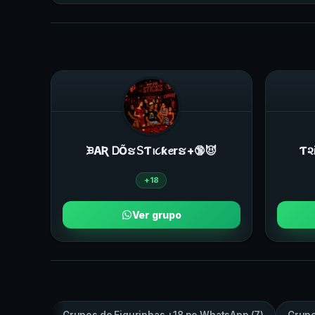
ᙖAƦ ᎠṎຮ ꓢƬꪱ૮ƙꫀrຮ +🔞😈
Ƭ૨
+18
Ver grupo