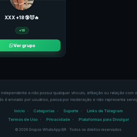
ХXХ +18 🔞😈🔥
+18
Ver grupo
a independente e não possui qualquer vínculo, afiliação ou relação co
do é enviado por usuários, passa por moderação e não representa servi
Início
Categorias
Suporte
Links de Telegram
Termos de Uso
Privacidade
Plataformas para Divulgar
©
2026
Grupos WhatsApp BR
· Todos os direitos reservados.