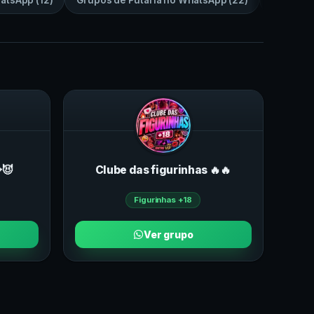
atsApp
(
12
)
Grupos de
Putaria
no
WhatsApp
(
22
)
Grupos 
😈
Clube das figurinhas 🔥🔥
Figurinhas +18
Ver grupo