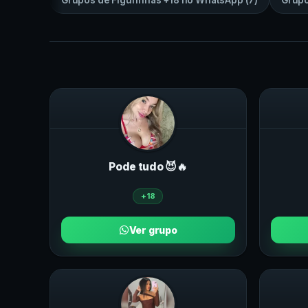
Grupos de
Figurinhas +18
no
WhatsApp
(
7
)
Grup
Pode tudo 😈🔥
+18
Ver grupo