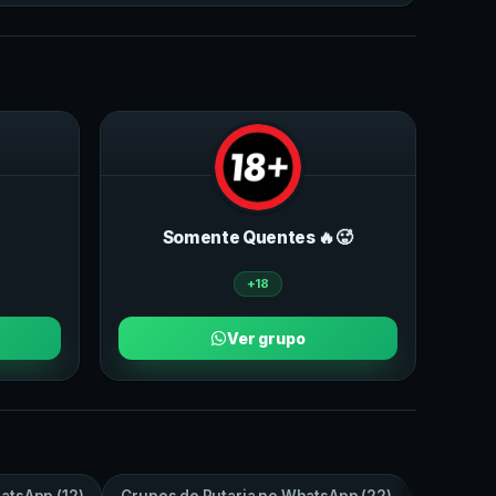
Somente Quentes 🔥🥵
+18
Ver grupo