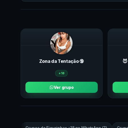
Zona da Tentação 🔞
😈
+18
Ver grupo