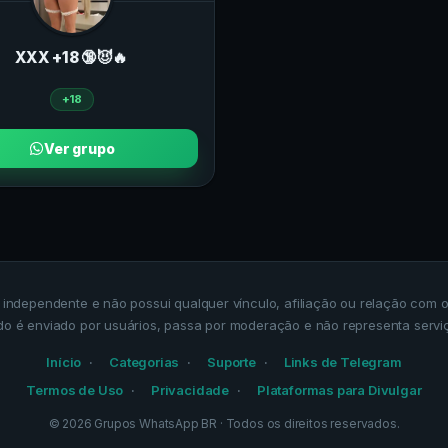
ХXХ +18 🔞😈🔥
+18
Ver grupo
a independente e não possui qualquer vínculo, afiliação ou relação co
do é enviado por usuários, passa por moderação e não representa servi
Início
Categorias
Suporte
Links de Telegram
Termos de Uso
Privacidade
Plataformas para Divulgar
©
2026
Grupos WhatsApp BR
· Todos os direitos reservados.