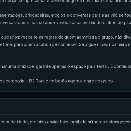
flertar, se apresentar e conhecer gente nova num clima animado 
sentações, brincadeiras, elogios e conversas paralelas vão se fo
conversas; quem fica só observando acaba perdendo o ritmo do pap
 cuidados: respeite as regras de quem administra o grupo, não div
lefone, para quem acabou de conhecer. Se alguém pedir dinheiro 
char uma amizade; garante apenas o espaço para tentar. É conteúdo
 da categoria +18? Toque no botão agora e entre no grupo.
nor de idade, proibido enviar links, proibido números estrangeiros, 