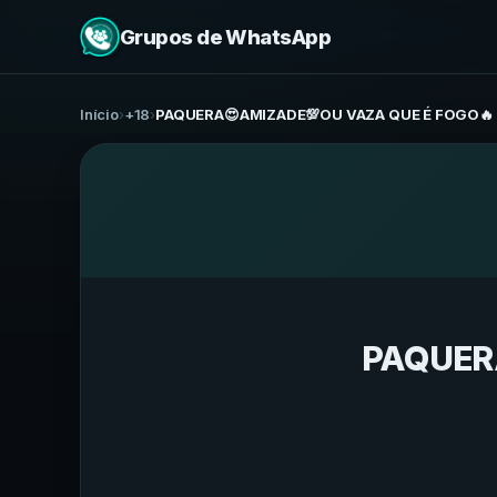
Grupos de WhatsApp
Início
›
+18
›
PAQUERA😍AMIZADE💯OU VAZA QUE É FOGO🔥
PAQUER