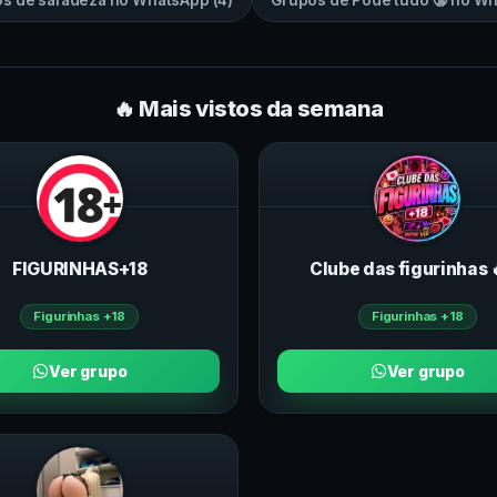
os de
safadeza
no
WhatsApp
(
4
)
Grupos de
Pode tudo 🔞
no
Wh
🔥 Mais vistos da semana
FIGURINHAS+18
Clube das figurinhas 
Figurinhas +18
Figurinhas +18
Ver grupo
Ver grupo