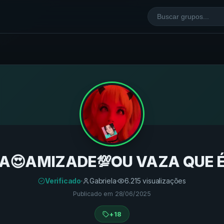
A😍AMIZADE💯OU VAZA QUE É
Verificado
·
Gabriela
·
6.215
visualizações
Publicado em
28/06/2025
+18