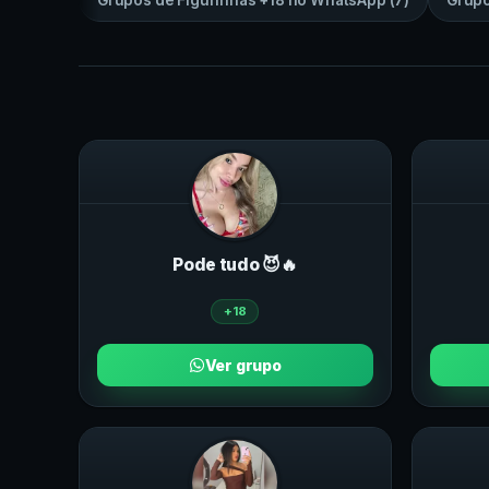
Grupos de
Figurinhas +18
no
WhatsApp
(
7
)
Grup
Pode tudo 😈🔥
+18
Ver grupo