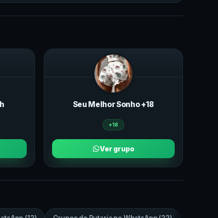
4h
Seu Melhor Sonho +18
+18
Ver grupo