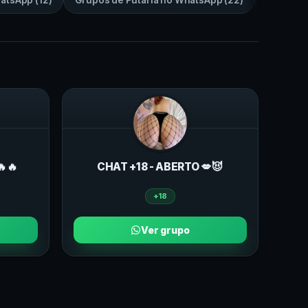
atsApp
(
12
)
Grupos de
Putaria
no
WhatsApp
(
22
)
Grupos 
🔥🔥
CHAT +18 - ABERTO 💋😈
+18
Ver grupo