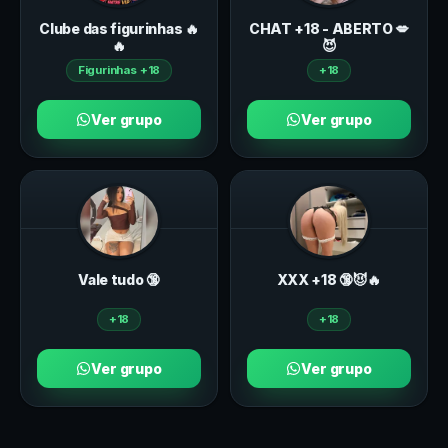
Clube das figurinhas 🔥
CHAT +18 - ABERTO 💋
🔥
😈
Figurinhas +18
+18
Ver grupo
Ver grupo
Vale tudo 🔞
ХXХ +18 🔞😈🔥
+18
+18
Ver grupo
Ver grupo