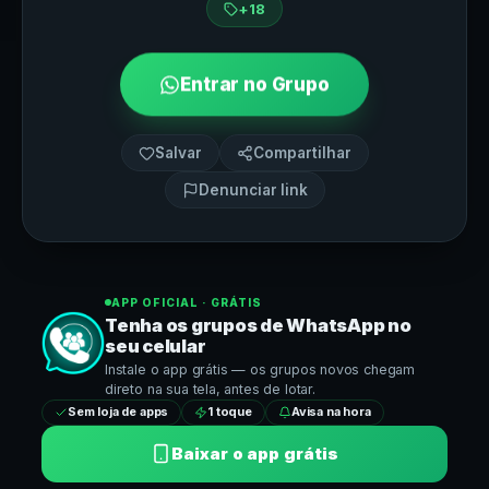
+18
Entrar no Grupo
Salvar
Compartilhar
Denunciar link
APP OFICIAL · GRÁTIS
Tenha os grupos de
WhatsApp
no
seu celular
Instale o app grátis — os grupos novos chegam
direto na sua tela, antes de lotar.
Sem loja de apps
1 toque
Avisa na hora
Baixar o app grátis