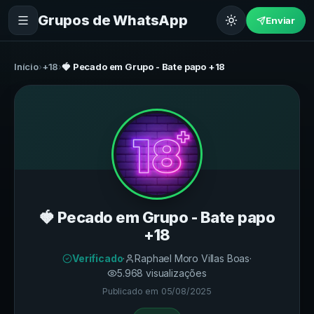
Grupos de WhatsApp
Enviar
Início
›
+18
›
🍓 Pecado em Grupo - Bate papo +18
🍓 Pecado em Grupo - Bate papo
+18
Verificado
·
Raphael Moro Villas Boas
·
5.968
visualizações
Publicado em
05/08/2025