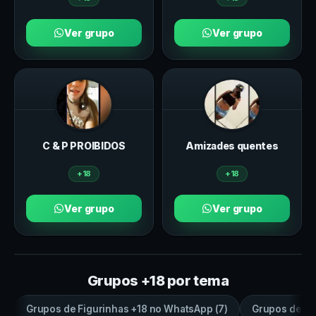
Ver grupo
Ver grupo
C & P PROIBIDOS
Amizades quentes
+18
+18
Ver grupo
Ver grupo
Grupos +18 por tema
Grupos de
Figurinhas +18
no
WhatsApp
(
7
)
Grupos de
sa