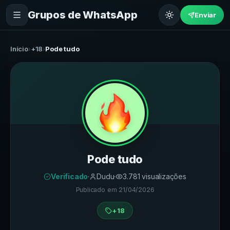
Grupos de WhatsApp
Enviar
Início
›
+18
›
Pode tudo
Pode tudo
Verificado
·
Dudu
·
3.781
visualizações
Publicado em
21/04/2026
+18