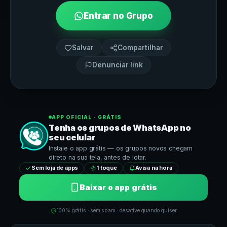
Entrar no Grupo
Salvar
Compartilhar
Denunciar link
APP OFICIAL · GRÁTIS
Tenha os grupos de
WhatsApp
no
seu celular
Instale o app grátis — os grupos novos chegam
direto na sua tela, antes de lotar.
Sem loja de apps
1 toque
Avisa na hora
Baixar o app grátis
100% grátis · sem spam · desative quando quiser