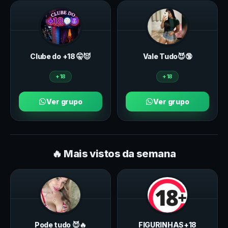
Clube do +18 🤫😈
Vale Tudo😈🔞
+18
+18
Ver grupo
Ver grupo
🔥 Mais vistos da semana
Pode tudo 😈🔥
FIGURINHAS+18