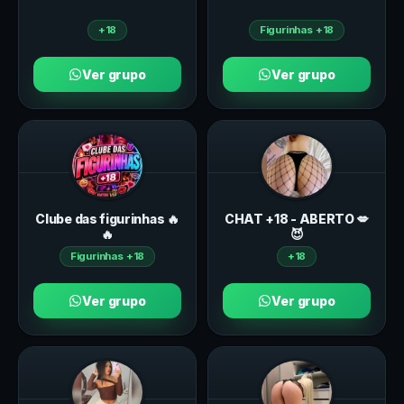
+18
Figurinhas +18
Ver grupo
Ver grupo
Clube das figurinhas 🔥
CHAT +18 - ABERTO 💋
🔥
😈
Figurinhas +18
+18
Ver grupo
Ver grupo