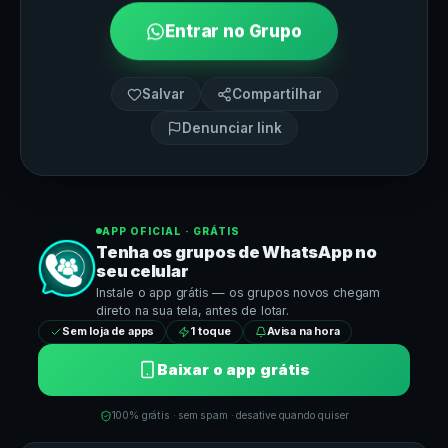
Entrar no Grupo
Salvar
Compartilhar
Denunciar link
APP OFICIAL · GRÁTIS
Tenha os grupos de
WhatsApp
no
seu celular
Instale o app grátis — os grupos novos chegam
direto na sua tela, antes de lotar.
Sem loja de apps
1 toque
Avisa na hora
Baixar o app grátis
100% grátis · sem spam · desative quando quiser