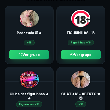
Pode tudo 😈🔥
FIGURINHAS+18
+18
Figurinhas +18
Ver grupo
Ver grupo
Clube das figurinhas 🔥
CHAT +18 - ABERTO 💋
🔥
😈
Figurinhas +18
+18