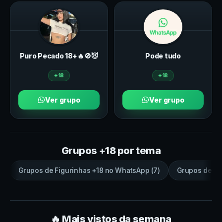
Puro Pecado 18+🔥🚫😈
Pode tudo
+18
+18
Ver grupo
Ver grupo
Grupos +18 por tema
Grupos de
Figurinhas +18
no
WhatsApp
(
7
)
Grupos de
sa
🔥 Mais vistos da semana