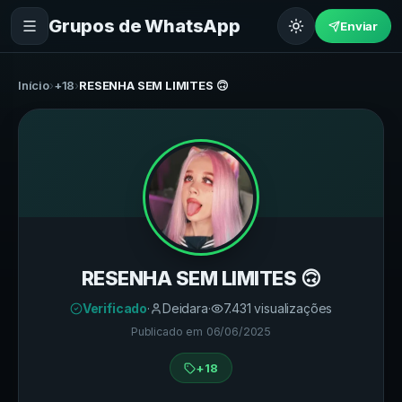
Grupos de WhatsApp
Enviar
Início
›
+18
›
RESENHA SEM LIMITES 🙃
RESENHA SEM LIMITES 🙃
Verificado
·
Deidara
·
7.431
visualizações
Publicado em
06/06/2025
+18