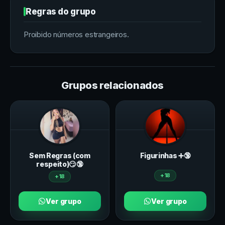
Regras do grupo
Proibido números estrangeiros.
Grupos relacionados
Sem Regras (com
Figurinhas ➕🔞
respeito)😏🔞
+18
+18
Ver grupo
Ver grupo