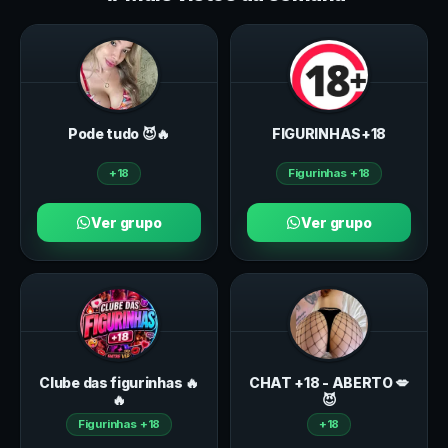
Pode tudo 😈🔥
FIGURINHAS+18
+18
Figurinhas +18
Ver grupo
Ver grupo
Clube das figurinhas 🔥
CHAT +18 - ABERTO 💋
🔥
😈
Figurinhas +18
+18