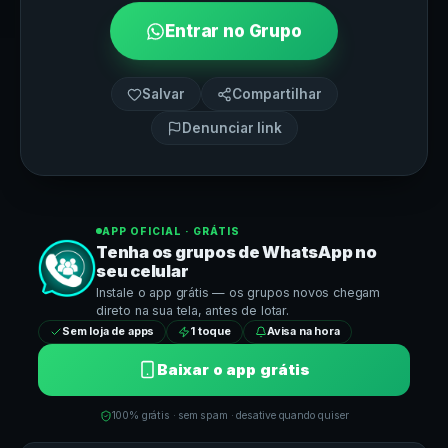
Entrar no Grupo
Salvar
Compartilhar
Denunciar link
APP OFICIAL · GRÁTIS
Tenha os grupos de
WhatsApp
no
seu celular
Instale o app grátis — os grupos novos chegam
direto na sua tela, antes de lotar.
Sem loja de apps
1 toque
Avisa na hora
Baixar o app grátis
100% grátis · sem spam · desative quando quiser