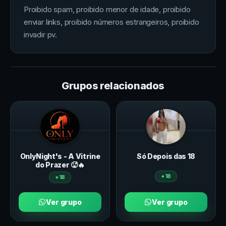
Proibido spam, proibido menor de idade, proibido
enviar links, proibido números estrangeiros, proibido
invadir pv.
Grupos relacionados
OnlyNight's - A Vitrine
Só Depois das 18
do Prazer 🥵🔥
+18
+18
Ver grupo
Ver grupo