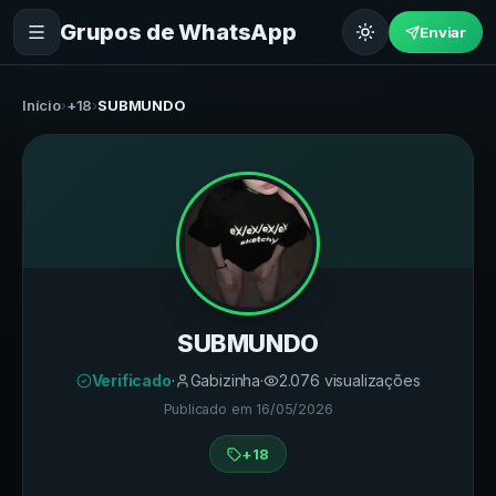
Grupos de WhatsApp
Enviar
Início
›
+18
›
SUBMUNDO
SUBMUNDO
Verificado
·
Gabizinha
·
2.076
visualizações
Publicado em
16/05/2026
+18