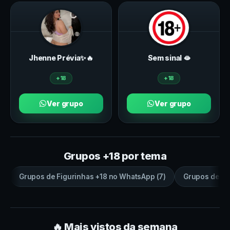
Jhenne Prévia✨🔥
Sem sinal 🫦
+18
+18
Ver grupo
Ver grupo
Grupos +18 por tema
Grupos de
Figurinhas +18
no
WhatsApp
(
7
)
Grupos de
sa
🔥 Mais vistos da semana