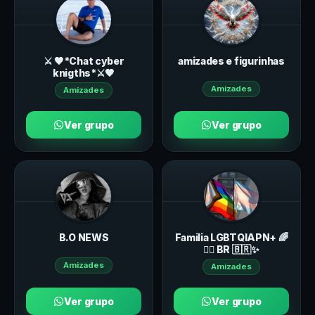
⚔️ 🖤*Chat cyber
amizades e figurinhas
knigths*⚔️🖤
Amizades
Amizades
Ver grupo
Ver grupo
B.O NEWS
Familia LGBTQIAPN+ 🌈
🏳️‍🌈 BR 🇧🇷✨️
Amizades
Amizades
Ver grupo
Ver grupo