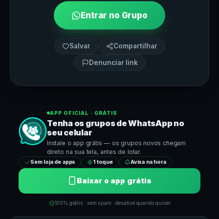
Entrar no Grupo
Salvar
Compartilhar
Denunciar link
APP OFICIAL · GRÁTIS
Tenha os grupos de
WhatsApp
no
seu celular
Instale o app grátis — os grupos novos chegam
direto na sua tela, antes de lotar.
Sem loja de apps
1 toque
Avisa na hora
Baixar o app grátis
100% grátis · sem spam · desative quando quiser