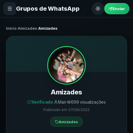
Grupos de WhatsApp
Enviar
Início
›
Amizades
›
Amizades
Amizades
Verificado
·
Mari
·
699
visualizações
Publicado em
07/06/2025
Amizades