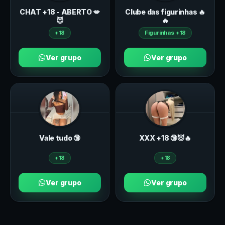
CHAT +18 - ABERTO 💋
Clube das figurinhas 🔥
😈
🔥
+18
Figurinhas +18
Ver grupo
Ver grupo
Vale tudo 🔞
ХXХ +18 🔞😈🔥
+18
+18
Ver grupo
Ver grupo