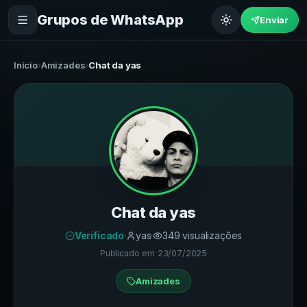
Grupos de WhatsApp
Enviar
Início
›
Amizades
›
Chat da yas
Chat da yas
Verificado
·
yas
·
349
visualizações
Publicado em
23/07/2025
Amizades