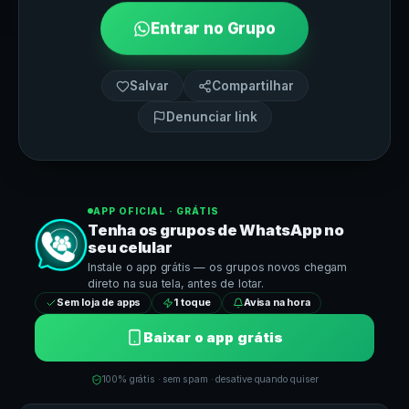
Entrar no Grupo
Salvar
Compartilhar
Denunciar link
APP OFICIAL · GRÁTIS
Tenha os grupos de
WhatsApp
no
seu celular
Instale o app grátis — os grupos novos chegam
direto na sua tela, antes de lotar.
Sem loja de apps
1 toque
Avisa na hora
Baixar o app grátis
100% grátis · sem spam · desative quando quiser