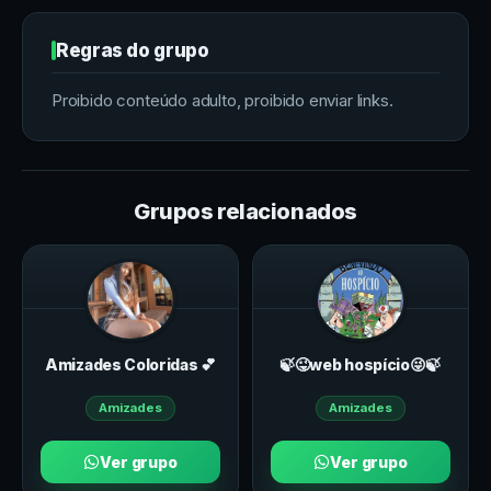
Regras do grupo
Proibido conteúdo adulto, proibido enviar links.
Grupos relacionados
Amizades Coloridas 💕
🍃😜web hospício😜🍃
Amizades
Amizades
Ver grupo
Ver grupo