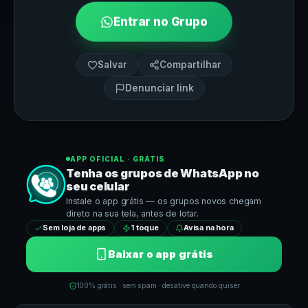
Entrar no Grupo
Salvar
Compartilhar
Denunciar link
APP OFICIAL · GRÁTIS
Tenha os grupos de
WhatsApp
no
seu celular
Instale o app grátis — os grupos novos chegam
direto na sua tela, antes de lotar.
Sem loja de apps
1 toque
Avisa na hora
Baixar o app grátis
100% grátis · sem spam · desative quando quiser