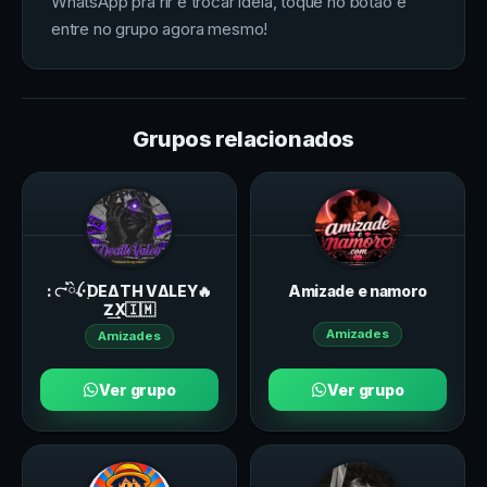
WhatsApp pra rir e trocar ideia, toque no botão e
entre no grupo agora mesmo!
Grupos relacionados
: 𖡋ིꪶ·࣭࣪DEΔTH VΔLEY🔥
Amizade e namoro
Z͢X🇮🇲
Amizades
Amizades
Ver grupo
Ver grupo