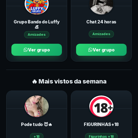
Grupo Bando do Luffy
Chat 24 horas
👒
Amizades
Amizades
Ver grupo
Ver grupo
🔥 Mais vistos da semana
Pode tudo 😈🔥
FIGURINHAS+18
+18
Figurinhas +18