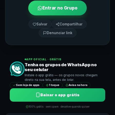
Entrar no Grupo
Salvar
Compartilhar
Denunciar link
APP OFICIAL · GRÁTIS
Tenha os grupos de
WhatsApp
no
seu celular
Instale o app grátis — os grupos novos chegam
direto na sua tela, antes de lotar.
Sem loja de apps
1 toque
Avisa na hora
Baixar o app grátis
100% grátis · sem spam · desative quando quiser