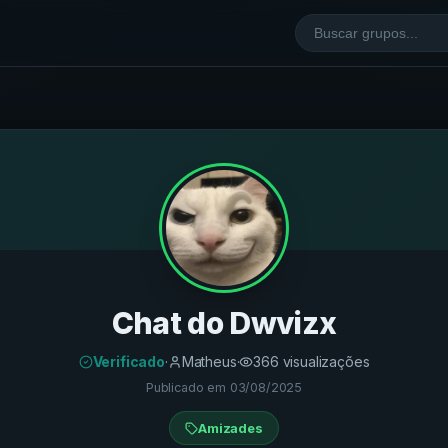
Chat do Dwvizx
Verificado
·
Matheus
·
366
visualizações
Publicado em
03/08/2025
Amizades