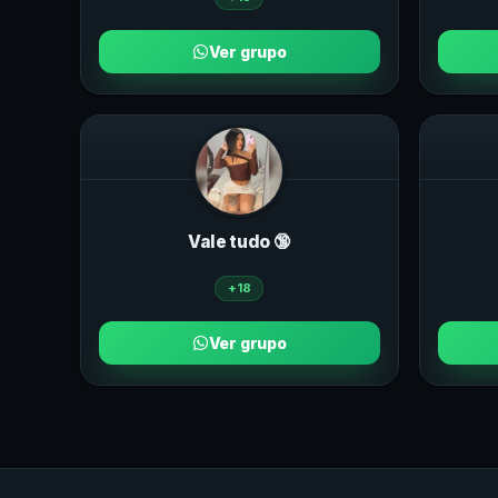
Ver grupo
Vale tudo 🔞
+18
Ver grupo