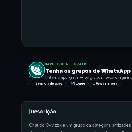
APP OFICIAL · GRÁTIS
Tenha os grupos de
WhatsApp
Instale o app grátis — os grupos novos chegam dir
Sem loja de apps
1 toque
Avisa na hora
Descrição
Chat do Dvvizzx e um grupo da categoria amizades