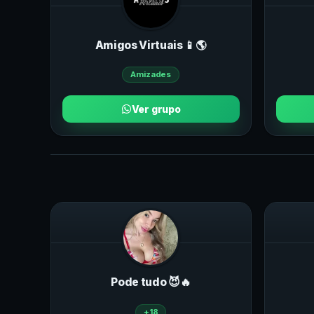
Amigos Virtuais 📱🌎
Amizades
Ver grupo
Pode tudo 😈🔥
+18