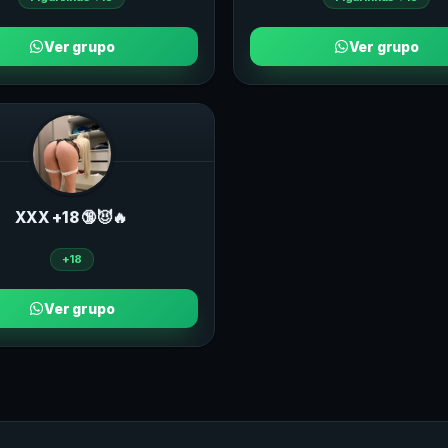
Ver grupo
Ver grupo
ХXХ +18 🔞😈🔥
+18
Ver grupo