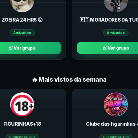
ZOEIRA 24 HRS 😝
🇵🇹 MORADORES DA TU
Amizades
Amizades
Ver grupo
Ver grupo
🔥 Mais vistos da semana
FIGURINHAS+18
Clube das figurinhas 
Figurinhas +18
Figurinhas +18