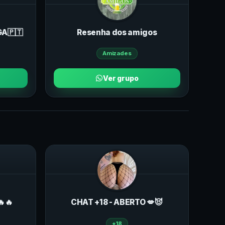
GA🇵🇹
Resenha dos amigos
Amizades
Ver grupo
🔥🔥
CHAT +18 - ABERTO 💋😈
+18