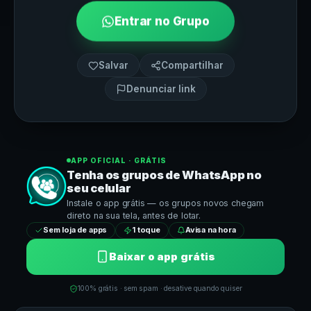
Entrar no Grupo
Salvar
Compartilhar
Denunciar link
APP OFICIAL · GRÁTIS
Tenha os grupos de
WhatsApp
no
seu celular
Instale o app grátis — os grupos novos chegam
direto na sua tela, antes de lotar.
Sem loja de apps
1 toque
Avisa na hora
Baixar o app grátis
100% grátis · sem spam · desative quando quiser