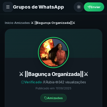
Grupos de WhatsApp
Enviar
Início
›
Amizades
›
⚔️ ||Bagunça Organizada||⚔️
⚔️ ||Bagunça Organizada||⚔️
Verificado
·
Rubia
·
342
visualizações
Publicado em
11/09/2025
Amizades