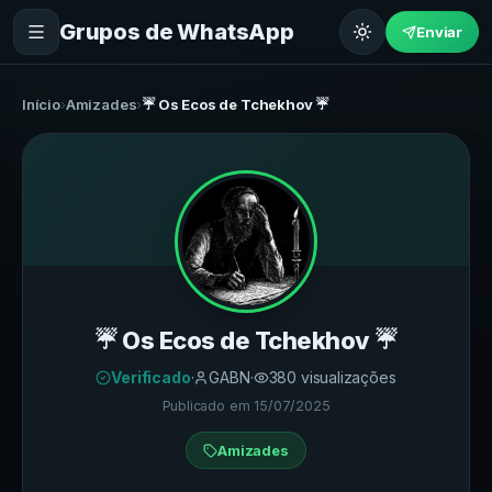
Grupos de WhatsApp
Enviar
Início
›
Amizades
›
☔ Os Ecos de Tchekhov ☔
☔ Os Ecos de Tchekhov ☔
Verificado
·
GABN
·
380
visualizações
Publicado em
15/07/2025
Amizades