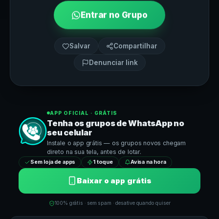
Entrar no Grupo
Salvar
Compartilhar
Denunciar link
APP OFICIAL · GRÁTIS
Tenha os grupos de
WhatsApp
no
seu celular
Instale o app grátis — os grupos novos chegam
direto na sua tela, antes de lotar.
Sem loja de apps
1 toque
Avisa na hora
Baixar o app grátis
100% grátis · sem spam · desative quando quiser