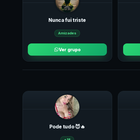
Nunca fui triste
Amizades
Ver grupo
Pode tudo 😈🔥
+18