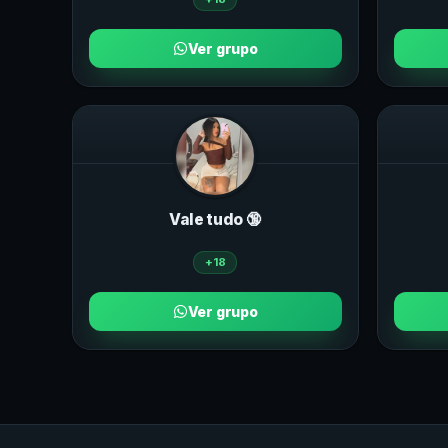
Ver grupo
Vale tudo 🔞
+18
Ver grupo