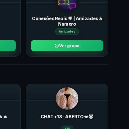
Conexões Reais 💬 | Amizades &
Namoro
Amizades
Ver grupo
🔥🔥
CHAT +18 - ABERTO 💋😈
+18