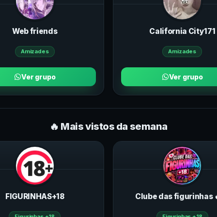
Web friends
California City171
Amizades
Amizades
Ver grupo
Ver grupo
🔥 Mais vistos da semana
FIGURINHAS+18
Clube das figurinhas 
Figurinhas +18
Figurinhas +18