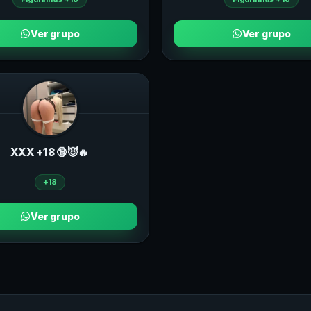
Ver grupo
Ver grupo
ХXХ +18 🔞😈🔥
+18
Ver grupo