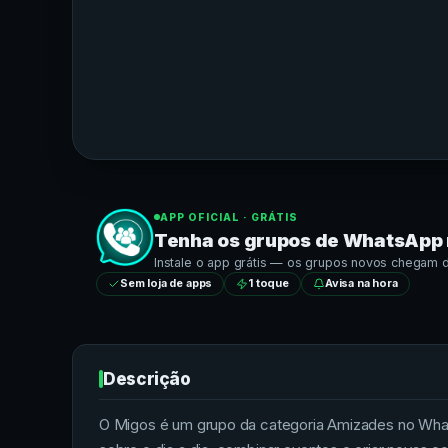
APP OFICIAL · GRÁTIS
Tenha os grupos de
WhatsApp
Instale o app grátis — os grupos novos chegam dir
Sem loja de apps
1 toque
Avisa na hora
Descrição
O Migos é um grupo da categoria Amizades no Whats