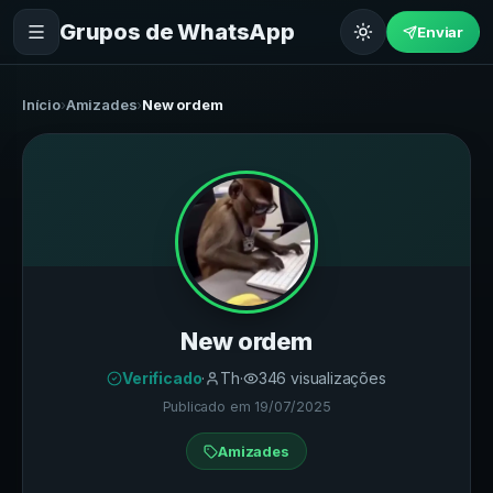
Grupos de WhatsApp
Enviar
Início
›
Amizades
›
New ordem
New ordem
Verificado
·
Th
·
346
visualizações
Publicado em
19/07/2025
Amizades