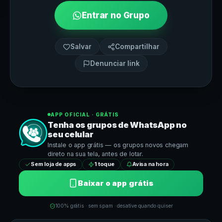
Entrar no Grupo
Salvar
Compartilhar
Denunciar link
APP OFICIAL · GRÁTIS
Tenha os grupos de
WhatsApp
no
seu celular
Instale o app grátis — os grupos novos chegam
direto na sua tela, antes de lotar.
Sem loja de apps
1 toque
Avisa na hora
Baixar o app grátis
100% grátis · sem spam · desative quando quiser