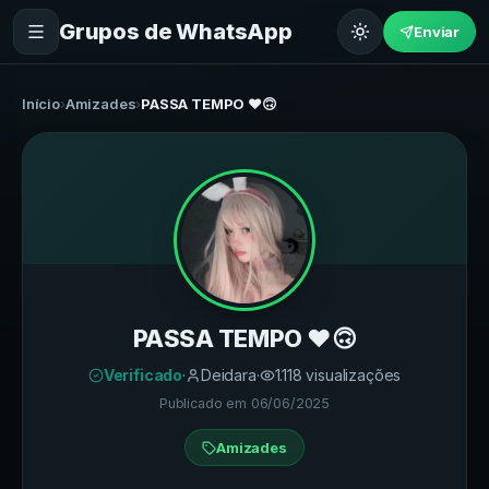
Grupos de WhatsApp
Enviar
Início
›
Amizades
›
PASSA TEMPO ♥️🙃
PASSA TEMPO ♥️🙃
Verificado
·
Deidara
·
1.118
visualizações
Publicado em
06/06/2025
Amizades