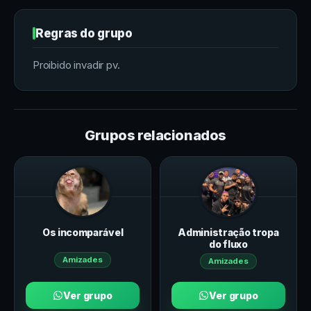
Regras do grupo
Proibido invadir pv.
Grupos relacionados
Os incomparável
Administração tropa
do fluxo
Amizades
Amizades
Ver grupo
Ver grupo