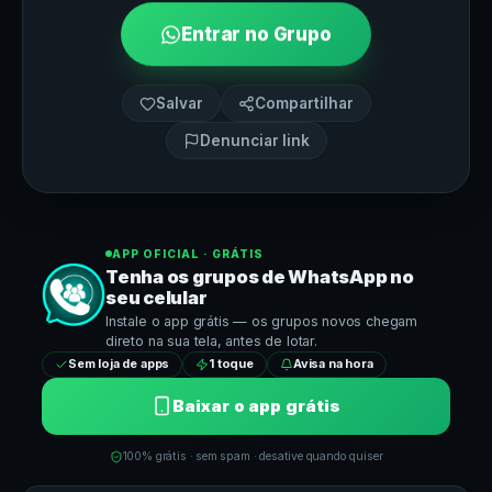
Entrar no Grupo
Salvar
Compartilhar
Denunciar link
APP OFICIAL · GRÁTIS
Tenha os grupos de
WhatsApp
no
seu celular
Instale o app grátis — os grupos novos chegam
direto na sua tela, antes de lotar.
Sem loja de apps
1 toque
Avisa na hora
Baixar o app grátis
100% grátis · sem spam · desative quando quiser