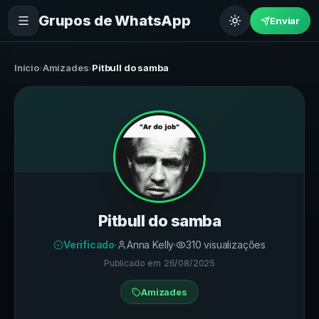
Grupos de WhatsApp
Enviar
Início
›
Amizades
›
Pitbull do samba
Pitbull do samba
Verificado
·
Anna Kelly
·
310
visualizações
Publicado em
26/08/2025
Amizades