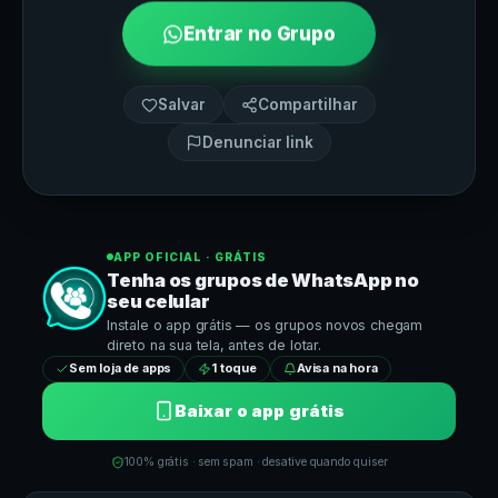
Entrar no Grupo
Salvar
Compartilhar
Denunciar link
APP OFICIAL · GRÁTIS
Tenha os grupos de
WhatsApp
no
seu celular
Instale o app grátis — os grupos novos chegam
direto na sua tela, antes de lotar.
Sem loja de apps
1 toque
Avisa na hora
Baixar o app grátis
100% grátis · sem spam · desative quando quiser