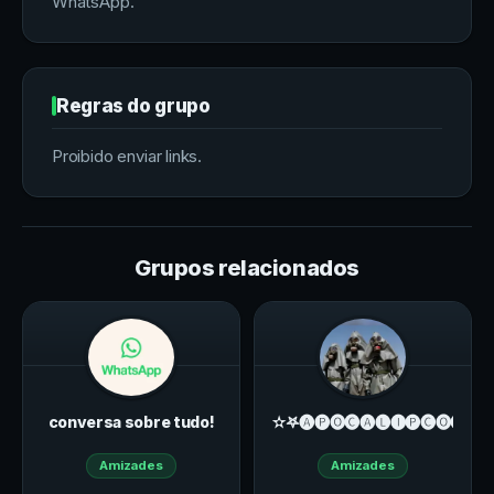
WhatsApp.
Regras do grupo
Proibido enviar links.
Grupos relacionados
conversa sobre tudo!
✫𖤐🅐🅟🅞🅒🅐🅛🅘🅟🅒🅞🅢𖤐✫
Amizades
Amizades