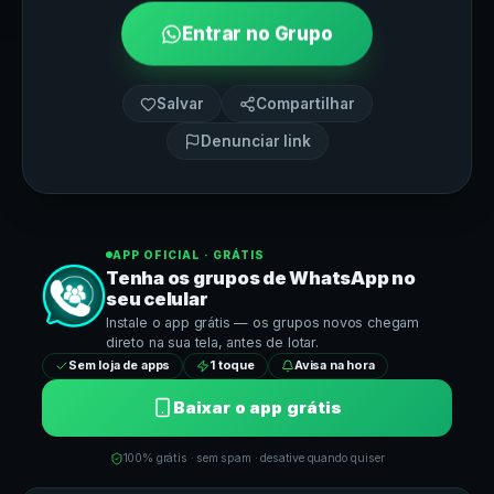
Entrar no Grupo
Salvar
Compartilhar
Denunciar link
APP OFICIAL · GRÁTIS
Tenha os grupos de
WhatsApp
no
seu celular
Instale o app grátis — os grupos novos chegam
direto na sua tela, antes de lotar.
Sem loja de apps
1 toque
Avisa na hora
Baixar o app grátis
100% grátis · sem spam · desative quando quiser