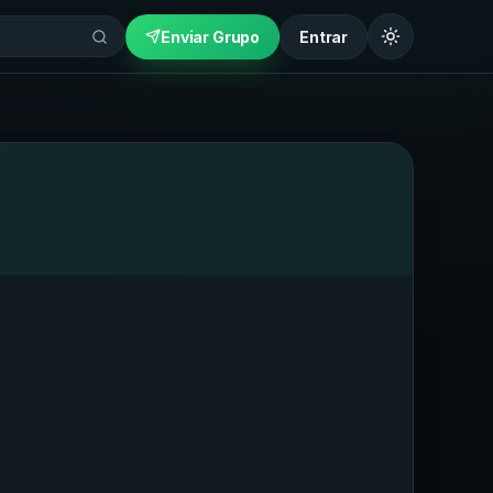
Enviar Grupo
Entrar