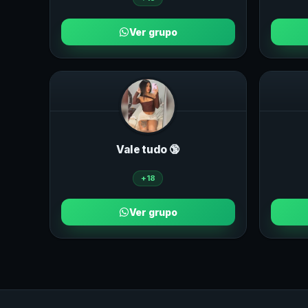
Ver grupo
Vale tudo 🔞
+18
Ver grupo