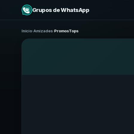
Grupos de WhatsApp
Início
›
Amizades
›
PromosTops