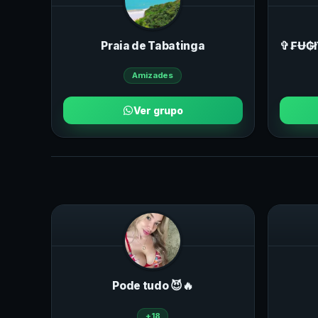
Praia de Tabatinga
✞ ₣Ʉ₲ł
Amizades
Ver grupo
Pode tudo 😈🔥
+18