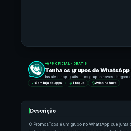
APP OFICIAL · GRÁTIS
Tenha os grupos de
WhatsApp
Instale o app grátis — os grupos novos chegam dir
Sem loja de apps
1 toque
Avisa na hora
Descrição
O PromosTops é um grupo no WhatsApp que junta du