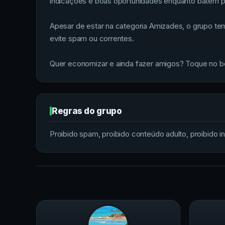
indicações e boas oportunidades enquanto batem p
Apesar de estar na categoria Amizades, o grupo te
evite spam ou correntes.
Quer economizar e ainda fazer amigos? Toque no bo
Regras do grupo
Proibido spam, proibido conteúdo adulto, proibido in