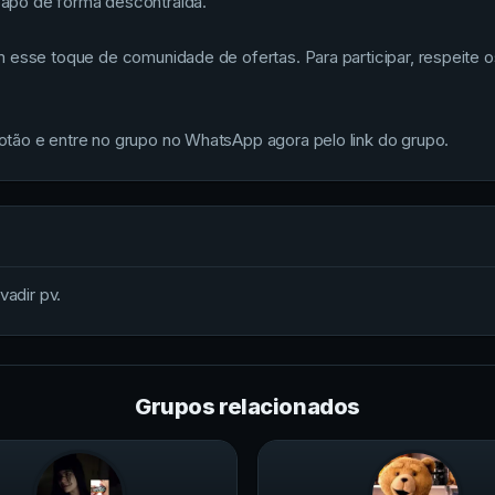
apo de forma descontraída.
m esse toque de comunidade de ofertas. Para participar, respeite
tão e entre no grupo no WhatsApp agora pelo link do grupo.
vadir pv.
Grupos relacionados