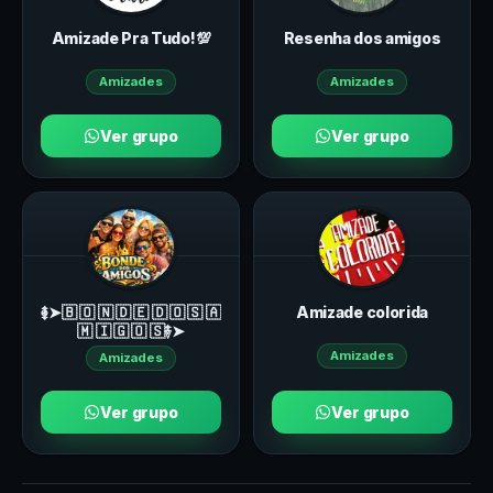
Amizade Pra Tudo!💯
Resenha dos amigos
Amizades
Amizades
Ver grupo
Ver grupo
࿅➤🇧 🇴 🇳 🇩 🇪 🇩 🇴 🇸 🇦
Amizade colorida
🇲 🇮 🇬 🇴 🇸࿈➤
Amizades
Amizades
Ver grupo
Ver grupo