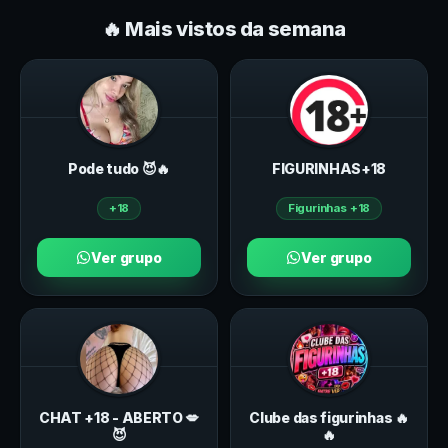
🔥 Mais vistos da semana
Pode tudo 😈🔥
FIGURINHAS+18
+18
Figurinhas +18
Ver grupo
Ver grupo
CHAT +18 - ABERTO 💋
Clube das figurinhas 🔥
😈
🔥