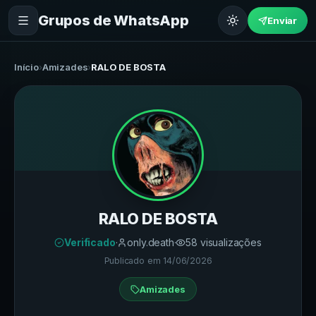
Grupos de WhatsApp
Enviar
Início
›
Amizades
›
RALO DE BOSTA
RALO DE BOSTA
Verificado
·
only.death
·
58
visualizações
Publicado em
14/06/2026
Amizades