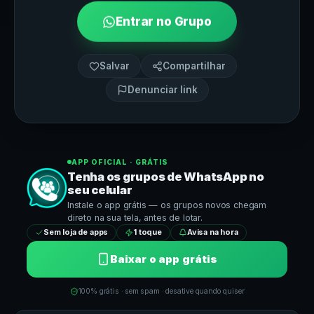
Entrar no Grupo
Salvar
Compartilhar
Denunciar link
APP OFICIAL · GRÁTIS
Tenha os grupos de
WhatsApp
no
seu celular
Instale o app grátis — os grupos novos chegam
direto na sua tela, antes de lotar.
Sem loja de apps
1 toque
Avisa na hora
Baixar o app grátis
100% grátis · sem spam · desative quando quiser