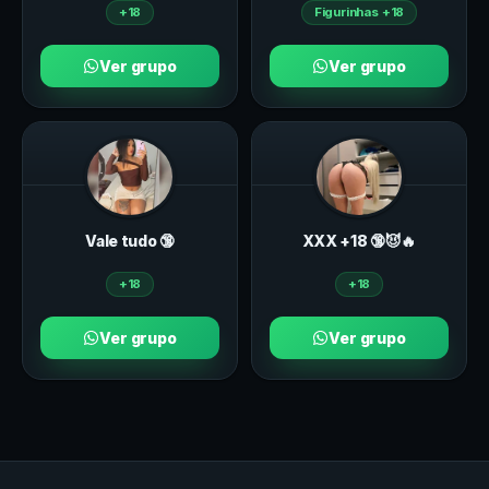
+18
Figurinhas +18
Ver grupo
Ver grupo
Vale tudo 🔞
ХXХ +18 🔞😈🔥
+18
+18
Ver grupo
Ver grupo