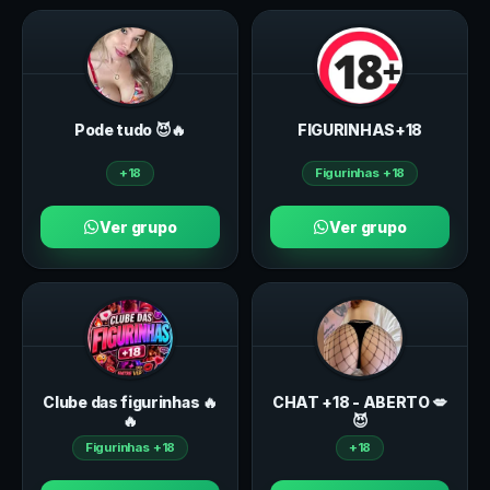
Pode tudo 😈🔥
FIGURINHAS+18
+18
Figurinhas +18
Ver grupo
Ver grupo
Clube das figurinhas 🔥
CHAT +18 - ABERTO 💋
🔥
😈
Figurinhas +18
+18