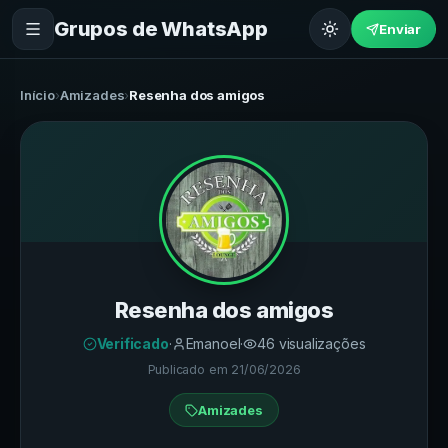
Grupos de WhatsApp
Enviar
Início
›
Amizades
›
Resenha dos amigos
Resenha dos amigos
Verificado
·
Emanoel
·
46
visualizações
Publicado em
21/06/2026
Amizades