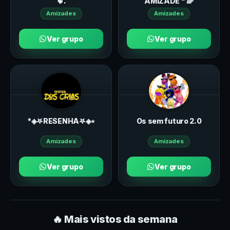
🌵.
AMIZADE " 🌈
Amizades
Amizades
Ver grupo
Ver grupo
*◈𖤐RESENHA𖤐◈٭
Os sem futuro 2.0
Amizades
Amizades
Ver grupo
Ver grupo
🔥 Mais vistos da semana