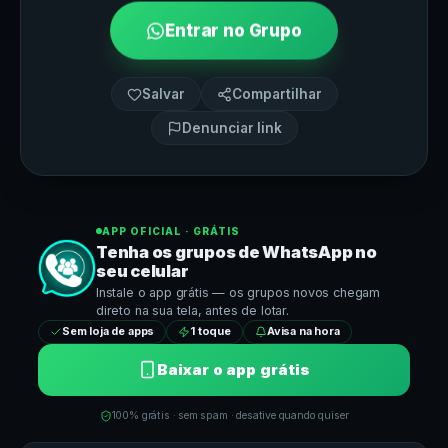
Entrar no Grupo
Salvar
Compartilhar
Denunciar link
APP OFICIAL · GRÁTIS
Tenha os grupos de
WhatsApp
no
seu celular
Instale o app grátis — os grupos novos chegam
direto na sua tela, antes de lotar.
Sem loja de apps
1 toque
Avisa na hora
Baixar o app grátis
100% grátis · sem spam · desative quando quiser