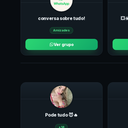
conversa sobre tudo!
💥
Amizades
Ver grupo
Pode tudo 😈🔥
+18