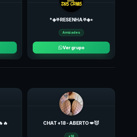
*◈𖤐RESENHA𖤐◈٭
Amizades
Ver grupo
🔥🔥
CHAT +18 - ABERTO 💋😈
+18