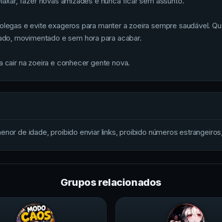
elaxar, fazer novas amizades e nunca ficar sem assunto.
olegas e evite exageros para manter a zoeira sempre saudável. Qua
ado, movimentado e sem hora para acabar.
a cair na zoeira e conhecer gente nova.
nor de idade, proibido enviar links, proibido números estrangeiros, 
Grupos relacionados