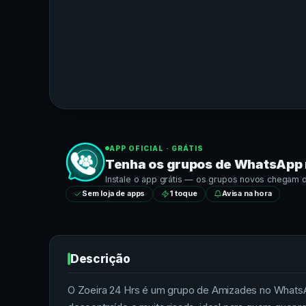
APP OFICIAL · GRÁTIS
Tenha os grupos de
WhatsApp
Instale o app grátis — os grupos novos chegam dir
Sem loja de apps
1 toque
Avisa na hora
Descrição
O Zoeira 24 Hrs é um grupo de Amizades no WhatsAp