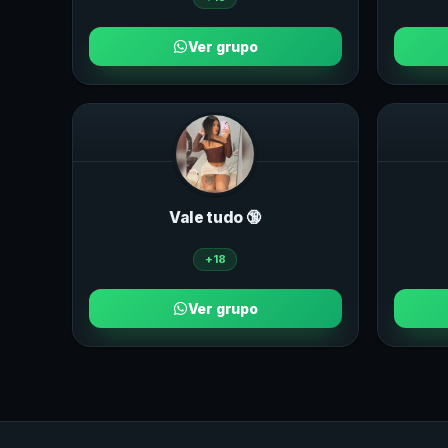
Ver grupo
Vale tudo 🔞
+18
Ver grupo