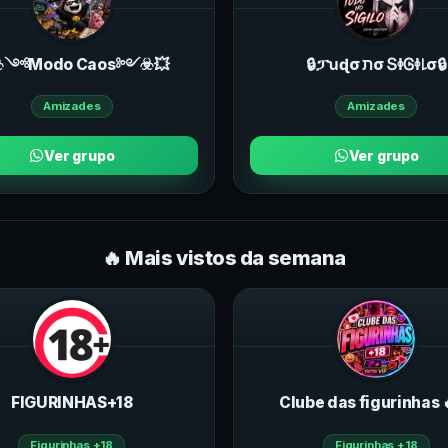
☣️༺Modo Caos༻☣️💥
🔒ፓꭒɖσ תσ ՏꬹᎶꬹ꒒σ🔒
Amizades
Amizades
Ver grupo
Ver grupo
🔥 Mais vistos da semana
FIGURINHAS+18
Clube das figurinhas 
Figurinhas +18
Figurinhas +18