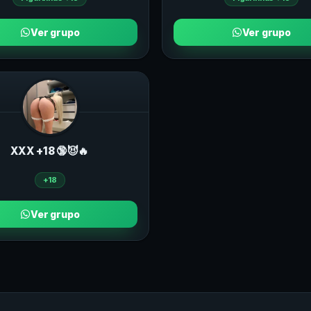
Ver grupo
Ver grupo
ХXХ +18 🔞😈🔥
+18
Ver grupo