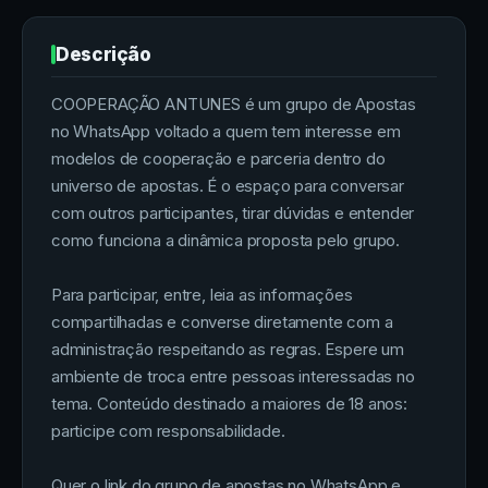
Descrição
COOPERAÇÃO ANTUNES é um grupo de Apostas
no WhatsApp voltado a quem tem interesse em
modelos de cooperação e parceria dentro do
universo de apostas. É o espaço para conversar
com outros participantes, tirar dúvidas e entender
como funciona a dinâmica proposta pelo grupo.
Para participar, entre, leia as informações
compartilhadas e converse diretamente com a
administração respeitando as regras. Espere um
ambiente de troca entre pessoas interessadas no
tema. Conteúdo destinado a maiores de 18 anos:
participe com responsabilidade.
Quer o link do grupo de apostas no WhatsApp e