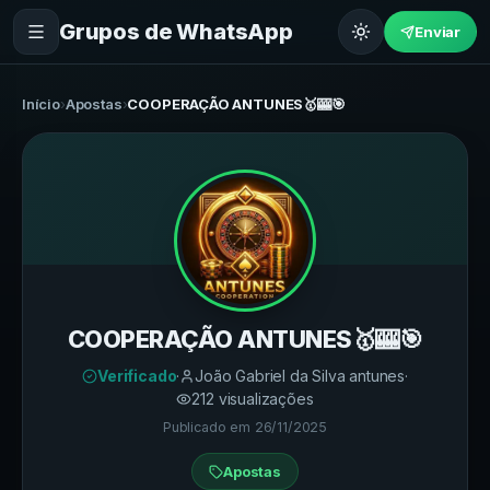
Grupos de WhatsApp
Enviar
Início
›
Apostas
›
COOPERAÇÃO ANTUNES🥇🎰🎯
COOPERAÇÃO ANTUNES🥇🎰🎯
Verificado
·
João Gabriel da Silva antunes
·
212
visualizações
Publicado em
26/11/2025
Apostas