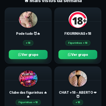
🔥 Mais vistos da semana
Pode tudo 😈🔥
FIGURINHAS+18
+18
Figurinhas +18
Ver grupo
Ver grupo
Clube das figurinhas 🔥
CHAT +18 - ABERTO 💋
🔥
😈
Figurinhas +18
+18