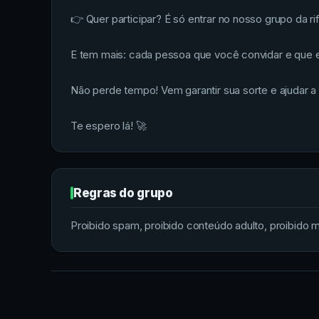
👉 Quer participar? É só entrar no nosso grupo da ri
E tem mais: cada pessoa que você convidar e que en
Não perde tempo! Vem garantir sua sorte e ajudar a
Te espero lá! 🚀
Regras do grupo
Proibido spam, proibido conteúdo adulto, proibido me