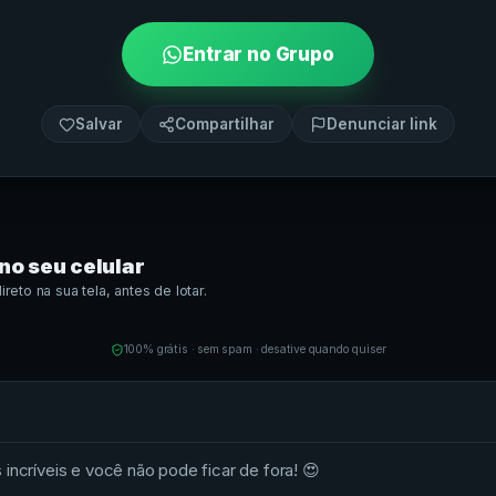
Entrar no Grupo
Salvar
Compartilhar
Denunciar link
no seu celular
eto na sua tela, antes de lotar.
100% grátis · sem spam · desative quando quiser
incríveis e você não pode ficar de fora! 😍