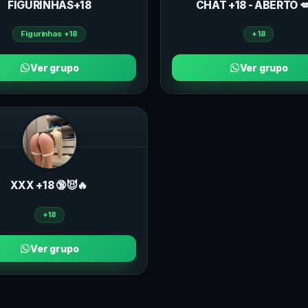
FIGURINHAS+18
CHAT +18 - ABERTO 
Figurinhas +18
+18
Ver grupo
Ver grupo
ХXХ +18 🔞😈🔥
+18
Ver grupo