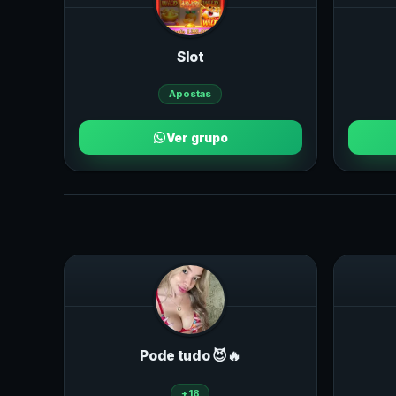
Slot
Apostas
Ver grupo
Pode tudo 😈🔥
+18