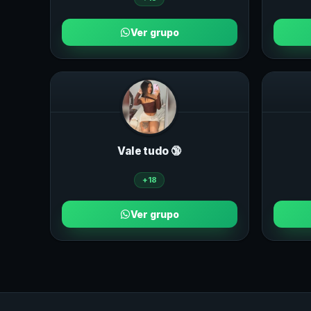
Ver grupo
Vale tudo 🔞
+18
Ver grupo