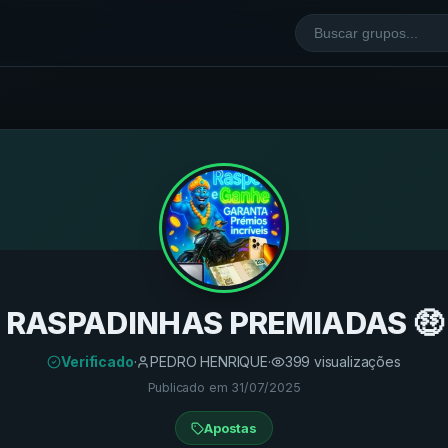
RASPADINHAS PREMIADAS 🤑
Verificado
·
PEDRO HENRIQUE
·
399
visualizações
Publicado em
31/07/2025
Apostas