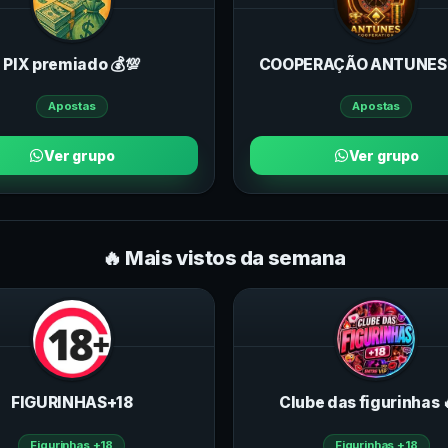
PIX premiado 💰💯
COOPERAÇÃO ANTUNES
Apostas
Apostas
Ver grupo
Ver grupo
🔥 Mais vistos da semana
FIGURINHAS+18
Clube das figurinhas 
Figurinhas +18
Figurinhas +18