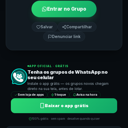
Entrar no Grupo
Salvar
Compartilhar
Denunciar link
APP OFICIAL · GRÁTIS
Tenha os grupos de
WhatsApp
no
seu celular
Instale o app grátis — os grupos novos chegam
direto na sua tela, antes de lotar.
Sem loja de apps
1 toque
Avisa na hora
Baixar o app grátis
100% grátis · sem spam · desative quando quiser