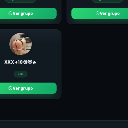
Ver grupo
Ver grupo
ХXХ +18 🔞😈🔥
+18
Ver grupo