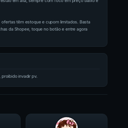
ue estão em alta, sempre com foco em preço baixo e
as ofertas têm estoque e cupom limitados. Basta
chas da Shopee, toque no botão e entre agora
proibido invadir pv.