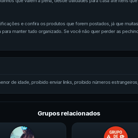
adinhos que valem a pena, desde utilidades para casa até itens q
 notificações e confira os produtos que forem postados, já que muit
ma para manter tudo organizado. Se você não quer perder as pechin
nor de idade, proibido enviar links, proibido números estrangeiros, 
Grupos relacionados