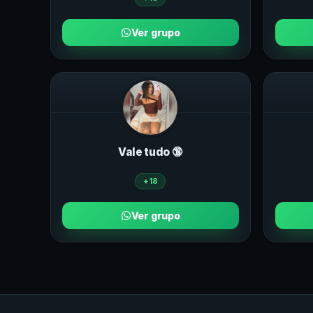
Ver grupo
Vale tudo 🔞
+18
Ver grupo