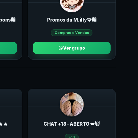
pons🛍️
Promos da M. illy🩷🛍️
Compras e Vendas
Ver grupo
🔥🔥
CHAT +18 - ABERTO 💋😈
+18