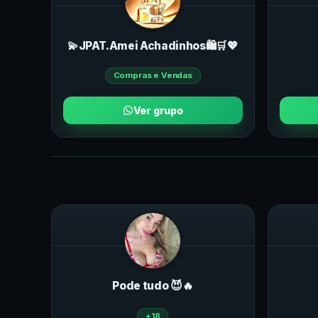
💫JPAT.Amei Achadinhos🛍🛒💖
Compras e Vendas
Ver grupo
Pode tudo 😈🔥
+18