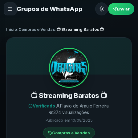
Grupos de WhatsApp
Enviar
Início
›
Compras e Vendas
›
📺 Streaming Baratos 📺
📺 Streaming Baratos 📺
Verificado
·
Flavio de Araujo Ferreira
·
374
visualizações
Publicado em
10/08/2025
Compras e Vendas