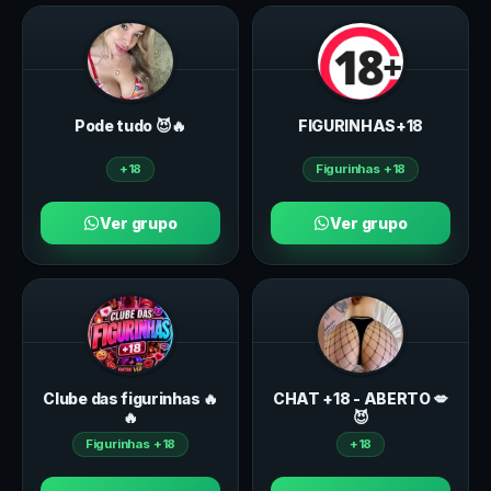
Pode tudo 😈🔥
FIGURINHAS+18
+18
Figurinhas +18
Ver grupo
Ver grupo
Clube das figurinhas 🔥
CHAT +18 - ABERTO 💋
🔥
😈
Figurinhas +18
+18