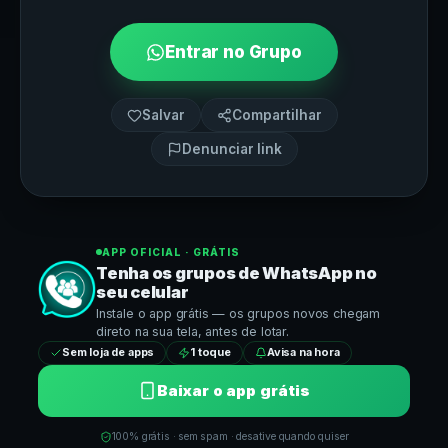
Entrar no Grupo
Salvar
Compartilhar
Denunciar link
APP OFICIAL · GRÁTIS
Tenha os grupos de
WhatsApp
no
seu celular
Instale o app grátis — os grupos novos chegam
direto na sua tela, antes de lotar.
Sem loja de apps
1 toque
Avisa na hora
Baixar o app grátis
100% grátis · sem spam · desative quando quiser