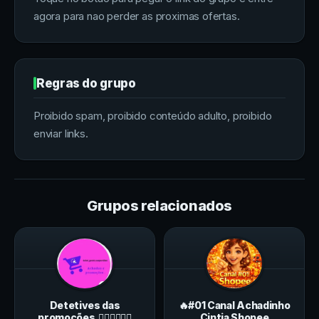
agora para nao perder as proximas ofertas.
Regras do grupo
Proibido spam, proibido conteúdo adulto, proibido
enviar links.
Grupos relacionados
Detetives das
🔥#01 Canal Achadinho
promoções.🕵️‍♀️🕵️‍♂️💸🤑
Cintia Shopee