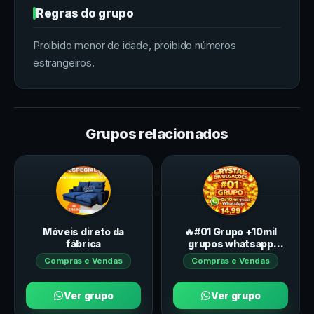
Regras do grupo
Proibido menor de idade, proibido números
estrangeiros.
Grupos relacionados
Móveis direto da
🔥#01 Grupo +10mil
fábrica
grupos whatsapp
apenas 14,99
Compras e Vendas
Compras e Vendas
Divulgação
Ver grupo
Ver grupo