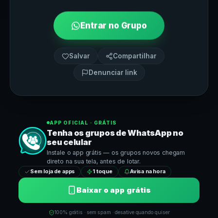
Entrar no Grupo
Salvar
Compartilhar
Denunciar link
APP OFICIAL · GRÁTIS
Tenha os grupos de
WhatsApp
no
seu celular
Instale o app grátis — os grupos novos chegam
direto na sua tela, antes de lotar.
Sem loja de apps
1 toque
Avisa na hora
Baixar o app grátis
100% grátis · sem spam · desative quando quiser