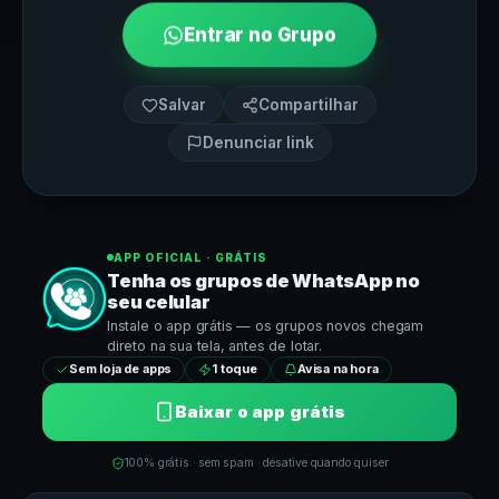
Entrar no Grupo
Salvar
Compartilhar
Denunciar link
APP OFICIAL · GRÁTIS
Tenha os grupos de
WhatsApp
no
seu celular
Instale o app grátis — os grupos novos chegam
direto na sua tela, antes de lotar.
Sem loja de apps
1 toque
Avisa na hora
Baixar o app grátis
100% grátis · sem spam · desative quando quiser