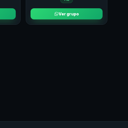
Ver grupo