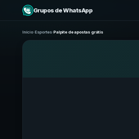
Grupos de WhatsApp
Início
›
Esportes
›
Palpite de apostas grátis