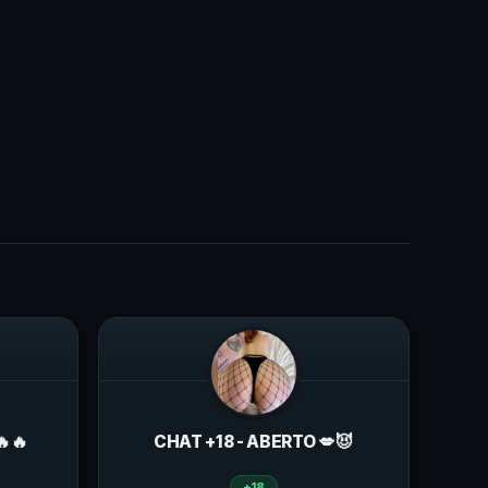
🔥🔥
CHAT +18 - ABERTO 💋😈
+18