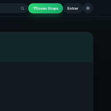
Enviar Grupo
Entrar