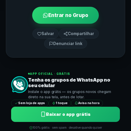
Entrar no Grupo
Salvar
Compartilhar
Denunciar link
APP OFICIAL · GRÁTIS
Tenha os grupos de
WhatsApp
no
seu celular
Instale o app grátis — os grupos novos chegam
direto na sua tela, antes de lotar.
Sem loja de apps
1 toque
Avisa na hora
Baixar o app grátis
100% grátis · sem spam · desative quando quiser