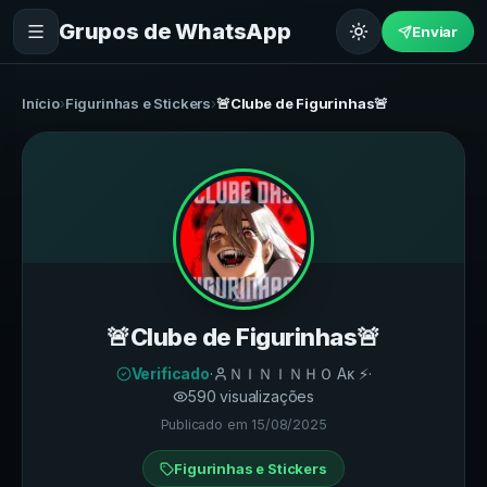
Grupos de WhatsApp
Enviar
Início
›
Figurinhas e Stickers
›
🚨Clube de Figurinhas🚨
🚨Clube de Figurinhas🚨
Verificado
·
ＮＩＮＩＮＨＯ Aᴋ ⚡
·
590
visualizações
Publicado em
15/08/2025
Figurinhas e Stickers