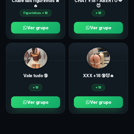
Clube das figurinhas 🔥
CHAT +18 - ABERTO 💋
🔥
😈
Figurinhas +18
+18
Ver grupo
Ver grupo
Vale tudo 🔞
ХXХ +18 🔞😈🔥
+18
+18
Ver grupo
Ver grupo