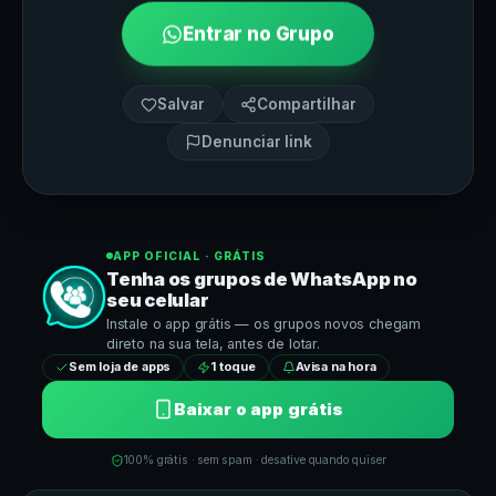
Entrar no Grupo
Salvar
Compartilhar
Denunciar link
APP OFICIAL · GRÁTIS
Tenha os grupos de
WhatsApp
no
seu celular
Instale o app grátis — os grupos novos chegam
direto na sua tela, antes de lotar.
Sem loja de apps
1 toque
Avisa na hora
Baixar o app grátis
100% grátis · sem spam · desative quando quiser