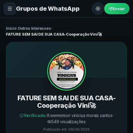
Grupos de WhatsApp
Enviar
Início
›
Outros Interesses
›
FATURE SEM SAI DE SUA CASA-Cooperação Vini🚀
FATURE SEM SAI DE SUA CASA-
Cooperação Vini🚀
Verificado
·
wemerson vinicius morais santos
·
549
visualizações
Publicado em
09/06/2025