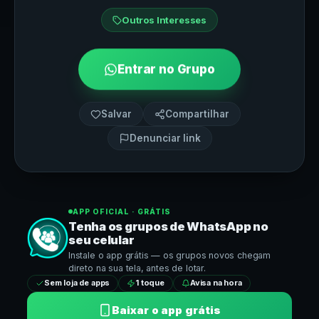
Outros Interesses
Entrar no Grupo
Salvar
Compartilhar
Denunciar link
APP OFICIAL · GRÁTIS
Tenha os grupos de
WhatsApp
no
seu celular
Instale o app grátis — os grupos novos chegam
direto na sua tela, antes de lotar.
Sem loja de apps
1 toque
Avisa na hora
Baixar o app grátis