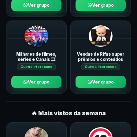
Ver grupo
Ver grupo
Milhares de filmes,
Vendas de Rifas super
séries e Canais 🎞️
prêmios e conteúdos
Outros Interesses
Outros Interesses
Ver grupo
Ver grupo
🔥 Mais vistos da semana