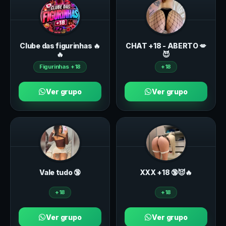
Clube das figurinhas 🔥
CHAT +18 - ABERTO 💋
🔥
😈
Figurinhas +18
+18
Ver grupo
Ver grupo
Vale tudo 🔞
ХXХ +18 🔞😈🔥
+18
+18
Ver grupo
Ver grupo