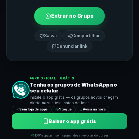
Entrar no Grupo
Salvar
Compartilhar
Denunciar link
APP OFICIAL · GRÁTIS
Tenha os grupos de
WhatsApp
no
seu celular
Instale o app grátis — os grupos novos chegam
direto na sua tela, antes de lotar.
Sem loja de apps
1 toque
Avisa na hora
Baixar o app grátis
100% grátis · sem spam · desative quando quiser