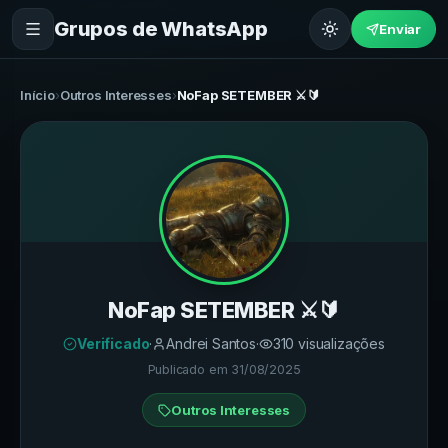
Grupos de WhatsApp
Enviar
Início
›
Outros Interesses
›
NoFap SETEMBER ⚔️🔰
NoFap SETEMBER ⚔️🔰
Verificado
·
Andrei Santos
·
310
visualizações
Publicado em
31/08/2025
Outros Interesses