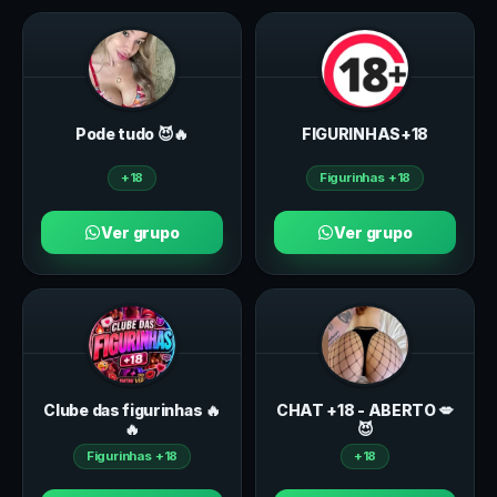
Pode tudo 😈🔥
FIGURINHAS+18
+18
Figurinhas +18
Ver grupo
Ver grupo
Clube das figurinhas 🔥
CHAT +18 - ABERTO 💋
🔥
😈
Figurinhas +18
+18