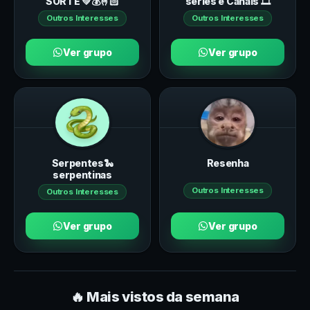
SORTE 💚💰🤞🏻
séries e Canais 🎞️
Outros Interesses
Outros Interesses
Ver grupo
Ver grupo
Serpentes🐍
Resenha
serpentinas
Outros Interesses
Outros Interesses
Ver grupo
Ver grupo
🔥 Mais vistos da semana