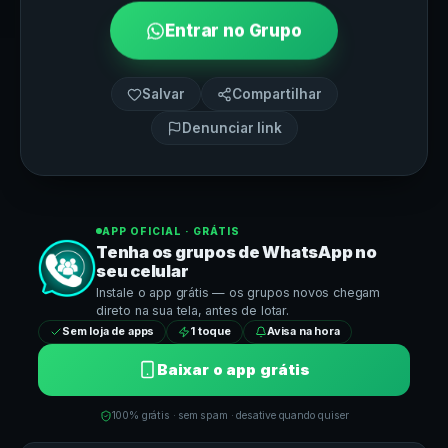
Entrar no Grupo
Salvar
Compartilhar
Denunciar link
APP OFICIAL · GRÁTIS
Tenha os grupos de
WhatsApp
no
seu celular
Instale o app grátis — os grupos novos chegam
direto na sua tela, antes de lotar.
Sem loja de apps
1 toque
Avisa na hora
Baixar o app grátis
100% grátis · sem spam · desative quando quiser