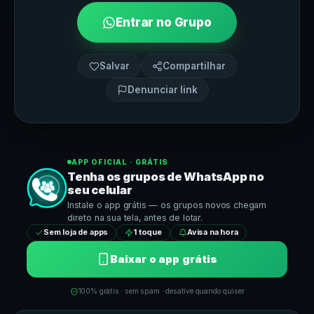
Entrar no Grupo
Salvar
Compartilhar
Denunciar link
APP OFICIAL · GRÁTIS
Tenha os grupos de
WhatsApp
no
seu celular
Instale o app grátis — os grupos novos chegam
direto na sua tela, antes de lotar.
Sem loja de apps
1 toque
Avisa na hora
Baixar o app grátis
100% grátis · sem spam · desative quando quiser