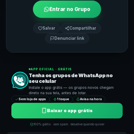
Entrar no Grupo
Salvar
Compartilhar
Denunciar link
APP OFICIAL · GRÁTIS
Tenha os grupos de
WhatsApp
no
seu celular
Instale o app grátis — os grupos novos chegam
direto na sua tela, antes de lotar.
Sem loja de apps
1 toque
Avisa na hora
Baixar o app grátis
100% grátis · sem spam · desative quando quiser