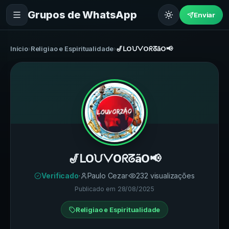
Grupos de WhatsApp
Enviar
Início
›
Religiao e Espiritualidade
›
🎷ᒪOᙀᐯOᖇᘔãO📢
🎷ᒪOᙀᐯOᖇᘔãO📢
Verificado
·
Paulo Cezar
·
232
visualizações
Publicado em
28/08/2025
Religiao e Espiritualidade