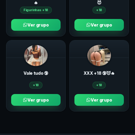
🔥
😈
Figurinhas +18
+18
Ver grupo
Ver grupo
Vale tudo 🔞
ХXХ +18 🔞😈🔥
+18
+18
Ver grupo
Ver grupo