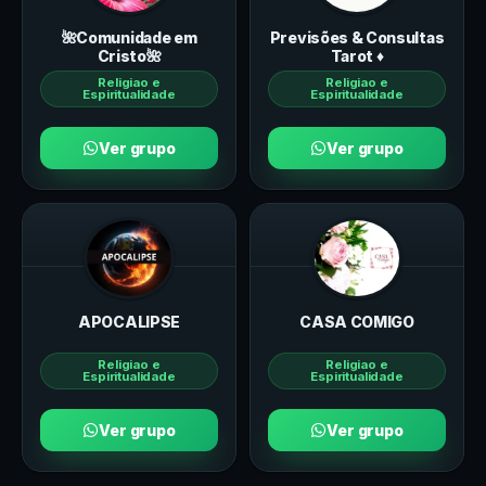
🌺Comunidade em
Previsões & Consultas
Cristo🌺
Tarot ♦️
Religiao e
Religiao e
Espiritualidade
Espiritualidade
Ver grupo
Ver grupo
APOCALIPSE
CASA COMIGO
Religiao e
Religiao e
Espiritualidade
Espiritualidade
Ver grupo
Ver grupo